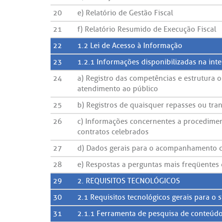
20
e) Relatório de Gestão Fiscal
21
f) Relatório Resumido de Execução Fiscal
22
1.2 Lei de Acesso à Informação
23
1.2.1 Informações disponibilizadas na inte
24
a) Registro das competências e estrutura o
atendimento ao público
25
b) Registros de quaisquer repasses ou tran
26
c) Informações concernentes a procedimento
contratos celebrados
27
d) Dados gerais para o acompanhamento de
28
e) Respostas a perguntas mais freqüentes
29
2. REQUISITOS TECNOLÓGICOS
30
2.1 Requisitos tecnológicos gerais para o s
31
2.1.1 Ferramenta de pesquisa de conteúd