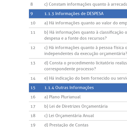
8
c) Constam informações quanto à arrecadaç
9
1.1.3 Informações de DESPESA
10
a) Há informações quanto ao valor do em
11
b) Há informações quanto à classificação 
despesa e a fonte dos recursos?
12
c) Há informações quanto à pessoa física 
independentes da execução orçamentária
13
d) Consta o procedimento licitatório reali
correspondente processo?
14
e) Há indicação do bem fornecido ou servi
15
1.1.4 Outras Informações
16
a) Plano Plurianual
17
b) Lei de Diretrizes Orçamentária
18
c) Lei Orçamentária Anual
19
d) Prestação de Contas