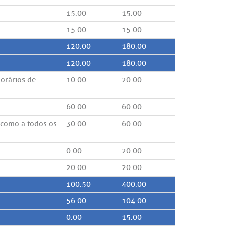
15.00
15.00
15.00
15.00
120.00
180.00
120.00
180.00
horários de
10.00
20.00
60.00
60.00
m como a todos os
30.00
60.00
0.00
20.00
20.00
20.00
100.50
400.00
56.00
104.00
0.00
15.00