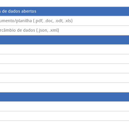
s de dados abertos
ento/planilha (.pdf, .doc, .odt, .xls)
rcâmbio de dados (.json, .xml)