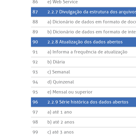
86
e) Web Service
87
2.2.7 Divulgação da estrutura dos arquivo
88
a) Dicionário de dados em formato de docum
89
b) Dicionário de dados em formato de inte
90
2.2.8 Atualização dos dados abertos
91
a) Informa a frequência de atualização
92
b) Diária
93
c) Semanal
94
d) Quinzenal
95
e) Mensal ou superior
96
2.2.9 Série histórica dos dados abertos
97
a) até 1 ano
98
b) até 2 anos
99
c) até 3 anos