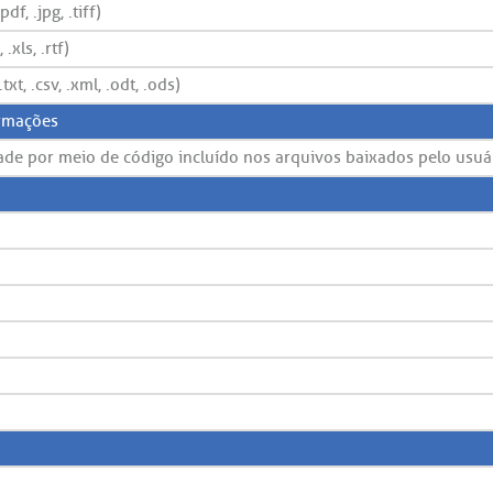
, .jpg, .tiff)
xls, .rtf)
t, .csv, .xml, .odt, .ods)
ormações
dade por meio de código incluído nos arquivos baixados pelo usuá