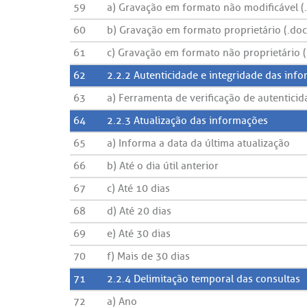
59
a) Gravação em formato não modificável (.pdf
60
b) Gravação em formato proprietário (.doc, .
61
c) Gravação em formato não proprietário (.tx
62
2.2.2 Autenticidade e integridade das inf
63
a) Ferramenta de verificação de autentici
64
2.2.3 Atualização das informações
65
a) Informa a data da última atualização
66
b) Até o dia útil anterior
67
c) Até 10 dias
68
d) Até 20 dias
69
e) Até 30 dias
70
f) Mais de 30 dias
71
2.2.4 Delimitação temporal das consultas
72
a) Ano