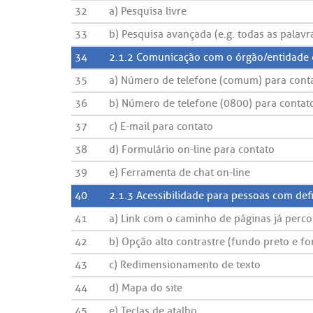
32
a) Pesquisa livre
33
b) Pesquisa avançada (e.g. todas as palavra
34
2.1.2 Comunicação com o órgão/entidade d
35
a) Número de telefone (comum) para cont
36
b) Número de telefone (0800) para contat
37
c) E-mail para contato
38
d) Formulário on-line para contato
39
e) Ferramenta de chat on-line
40
2.1.3 Acessibilidade para pessoas com defi
41
a) Link com o caminho de páginas já percor
42
b) Opção alto contrastre (fundo preto e fo
43
c) Redimensionamento de texto
44
d) Mapa do site
45
e) Teclas de atalho