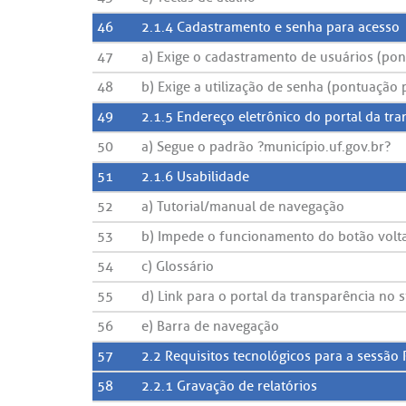
46
2.1.4 Cadastramento e senha para acesso
47
a) Exige o cadastramento de usuários (po
48
b) Exige a utilização de senha (pontuação
49
2.1.5 Endereço eletrônico do portal da tr
50
a) Segue o padrão ?município.uf.gov.br?
51
2.1.6 Usabilidade
52
a) Tutorial/manual de navegação
53
b) Impede o funcionamento do botão volt
54
c) Glossário
55
d) Link para o portal da transparência no s
56
e) Barra de navegação
57
2.2 Requisitos tecnológicos para a sessão 
58
2.2.1 Gravação de relatórios