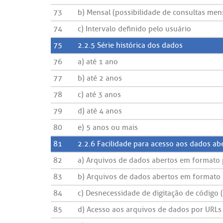
73
b) Mensal (possibilidade de consultas men
74
c) Intervalo definido pelo usuário
75
2.2.5 Série histórica dos dados
76
a) até 1 ano
77
b) até 2 anos
78
c) até 3 anos
79
d) até 4 anos
80
e) 5 anos ou mais
81
2.2.6 Facilidade para acesso aos dados a
82
a) Arquivos de dados abertos em formato p
83
b) Arquivos de dados abertos em formato não
84
c) Desnecessidade de digitação de código
85
d) Acesso aos arquivos de dados por URLs p