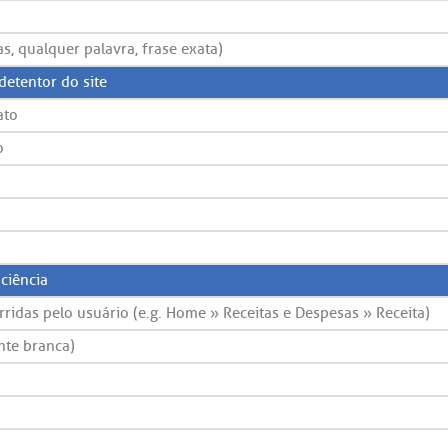
s, qualquer palavra, frase exata)
etentor do site
ato
o
ciência
ridas pelo usuário (e.g. Home » Receitas e Despesas » Receita)
nte branca)