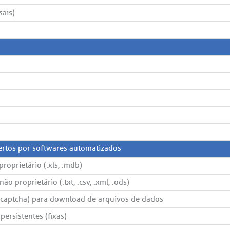
sais)
bertos por softwares automatizados
roprietário (.xls, .mdb)
 proprietário (.txt, .csv, .xml, .ods)
 (captcha) para download de arquivos de dados
ersistentes (fixas)