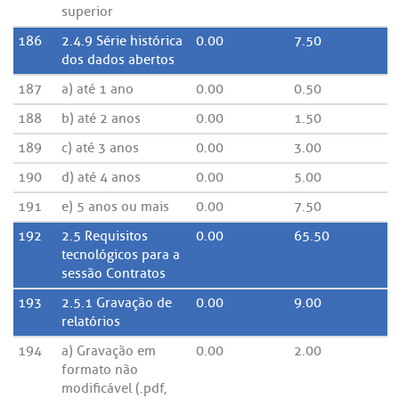
superior
186
2.4.9 Série histórica
0.00
7.50
dos dados abertos
187
a) até 1 ano
0.00
0.50
188
b) até 2 anos
0.00
1.50
189
c) até 3 anos
0.00
3.00
190
d) até 4 anos
0.00
5.00
191
e) 5 anos ou mais
0.00
7.50
192
2.5 Requisitos
0.00
65.50
tecnológicos para a
sessão Contratos
193
2.5.1 Gravação de
0.00
9.00
relatórios
194
a) Gravação em
0.00
2.00
formato não
modificável (.pdf,