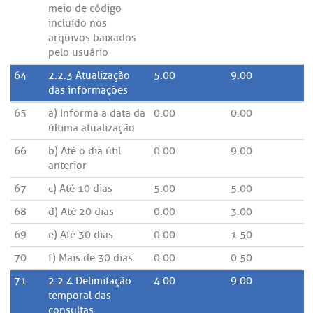
meio de código
incluído nos
arquivos baixados
pelo usuário
64
2.2.3 Atualização
5.00
9.00
das informações
65
a) Informa a data da
0.00
0.00
última atualização
66
b) Até o dia útil
0.00
9.00
anterior
67
c) Até 10 dias
5.00
5.00
68
d) Até 20 dias
0.00
3.00
69
e) Até 30 dias
0.00
1.50
70
f) Mais de 30 dias
0.00
0.50
71
2.2.4 Delimitação
4.00
9.00
temporal das
consultas