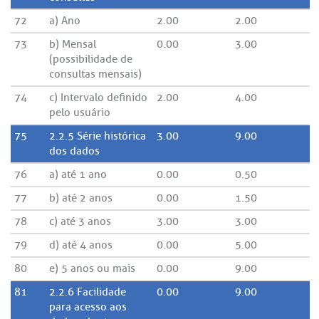
72
a) Ano
2.00
2.00
73
b) Mensal
0.00
3.00
(possibilidade de
consultas mensais)
74
c) Intervalo definido
2.00
4.00
pelo usuário
75
2.2.5 Série histórica
3.00
9.00
dos dados
76
a) até 1 ano
0.00
0.50
77
b) até 2 anos
0.00
1.50
78
c) até 3 anos
3.00
3.00
79
d) até 4 anos
0.00
5.00
80
e) 5 anos ou mais
0.00
9.00
81
2.2.6 Facilidade
0.00
9.00
para acesso aos