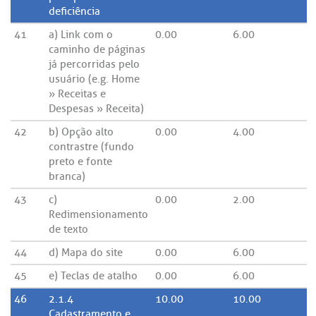
deficiência
41
a) Link com o
0.00
6.00
caminho de páginas
já percorridas pelo
usuário (e.g. Home
» Receitas e
Despesas » Receita)
42
b) Opção alto
0.00
4.00
contrastre (fundo
preto e fonte
branca)
43
c)
0.00
2.00
Redimensionamento
de texto
44
d) Mapa do site
0.00
6.00
45
e) Teclas de atalho
0.00
6.00
46
2.1.4
10.00
10.00
Cadastramento e