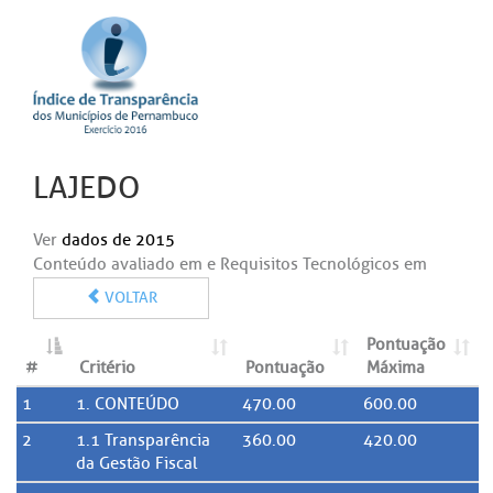
LAJEDO
Ver
dados de 2015
Conteúdo avaliado em e Requisitos Tecnológicos em
VOLTAR
Pontuação
#
Critério
Pontuação
Máxima
1
1. CONTEÚDO
470.00
600.00
2
1.1 Transparência
360.00
420.00
da Gestão Fiscal