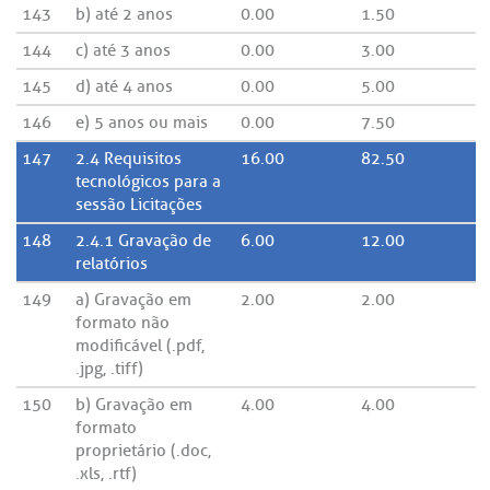
143
b) até 2 anos
0.00
1.50
144
c) até 3 anos
0.00
3.00
145
d) até 4 anos
0.00
5.00
146
e) 5 anos ou mais
0.00
7.50
147
2.4 Requisitos
16.00
82.50
tecnológicos para a
sessão Licitações
148
2.4.1 Gravação de
6.00
12.00
relatórios
149
a) Gravação em
2.00
2.00
formato não
modificável (.pdf,
.jpg, .tiff)
150
b) Gravação em
4.00
4.00
formato
proprietário (.doc,
.xls, .rtf)