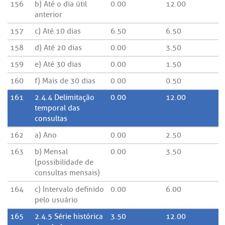
156
b) Até o dia útil
0.00
12.00
anterior
157
c) Até 10 dias
6.50
6.50
158
d) Até 20 dias
0.00
3.50
159
e) Até 30 dias
0.00
1.50
160
f) Mais de 30 dias
0.00
0.50
161
2.4.4 Delimitação
0.00
12.00
temporal das
consultas
162
a) Ano
0.00
2.50
163
b) Mensal
0.00
3.50
(possibilidade de
consultas mensais)
164
c) Intervalo definido
0.00
6.00
pelo usuário
165
2.4.5 Série histórica
3.50
12.00