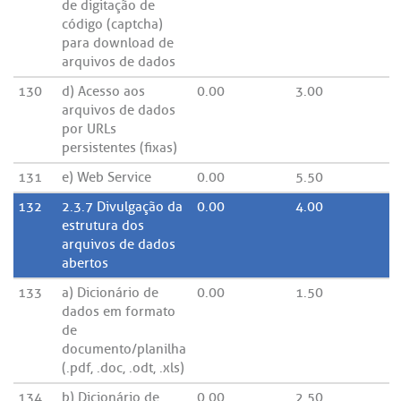
de digitação de
código (captcha)
para download de
arquivos de dados
130
d) Acesso aos
0.00
3.00
arquivos de dados
por URLs
persistentes (fixas)
131
e) Web Service
0.00
5.50
132
2.3.7 Divulgação da
0.00
4.00
estrutura dos
arquivos de dados
abertos
133
a) Dicionário de
0.00
1.50
dados em formato
de
documento/planilha
(.pdf, .doc, .odt, .xls)
134
b) Dicionário de
0.00
2.50