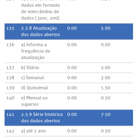
dados em formato
de intercâmbio de
dados (.json, .xml)
135
2.3.8 Atualização
0.00
5.00
dos dados abertos
136
a) Informa a
0.00
0.00
frequência de
atualização
137
b) Diária
0.00
5.00
138
c) Semanal
0.00
3.00
139
d) Quinzenal
0.00
1.50
140
e) Mensal ou
0.00
0.50
superior
141
2.3.9 Série histórica
0.00
7.50
dos dados abertos
142
a) até 1 ano
0.00
0.50