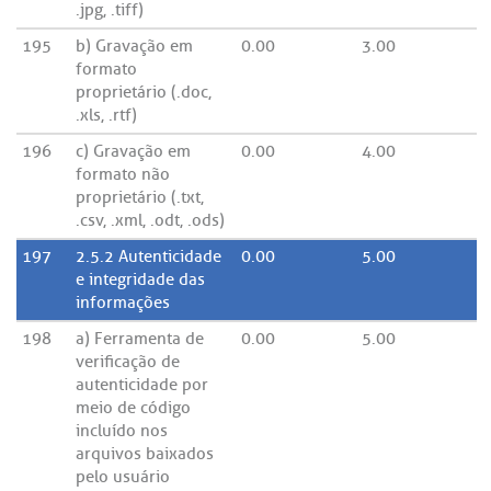
.jpg, .tiff)
195
b) Gravação em
0.00
3.00
formato
proprietário (.doc,
.xls, .rtf)
196
c) Gravação em
0.00
4.00
formato não
proprietário (.txt,
.csv, .xml, .odt, .ods)
197
2.5.2 Autenticidade
0.00
5.00
e integridade das
informações
198
a) Ferramenta de
0.00
5.00
verificação de
autenticidade por
meio de código
incluído nos
arquivos baixados
pelo usuário