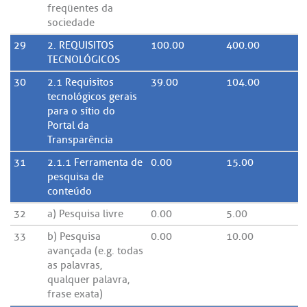
freqüentes da
sociedade
29
2. REQUISITOS
100.00
400.00
TECNOLÓGICOS
30
2.1 Requisitos
39.00
104.00
tecnológicos gerais
para o sítio do
Portal da
Transparência
31
2.1.1 Ferramenta de
0.00
15.00
pesquisa de
conteúdo
32
a) Pesquisa livre
0.00
5.00
33
b) Pesquisa
0.00
10.00
avançada (e.g. todas
as palavras,
qualquer palavra,
frase exata)