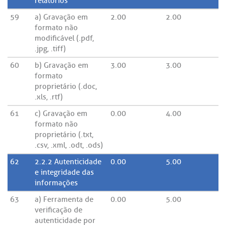
relatórios
59
a) Gravação em
2.00
2.00
formato não
modificável (.pdf,
.jpg, .tiff)
60
b) Gravação em
3.00
3.00
formato
proprietário (.doc,
.xls, .rtf)
61
c) Gravação em
0.00
4.00
formato não
proprietário (.txt,
.csv, .xml, .odt, .ods)
62
2.2.2 Autenticidade
0.00
5.00
e integridade das
informações
63
a) Ferramenta de
0.00
5.00
verificação de
autenticidade por