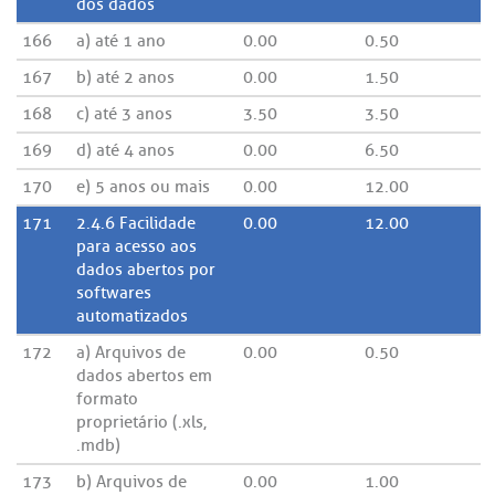
dos dados
166
a) até 1 ano
0.00
0.50
167
b) até 2 anos
0.00
1.50
168
c) até 3 anos
3.50
3.50
169
d) até 4 anos
0.00
6.50
170
e) 5 anos ou mais
0.00
12.00
171
2.4.6 Facilidade
0.00
12.00
para acesso aos
dados abertos por
softwares
automatizados
172
a) Arquivos de
0.00
0.50
dados abertos em
formato
proprietário (.xls,
.mdb)
173
b) Arquivos de
0.00
1.00