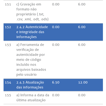
151
c) Gravação em
0.00
6.00
formato não
proprietário (.txt,
.csv, .xml, .odt, .ods)
152
2.4.2 Autenticidade
0.00
6.00
e integridade das
informações
153
a) Ferramenta de
0.00
6.00
verificação de
autenticidade por
meio de código
incluído nos
arquivos baixados
pelo usuário
154
2.4.3 Atualização
6.50
12.00
das informações
155
a) Informa a data da
0.00
0.00
última atualização