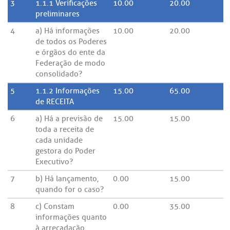
3
1.1.1 Verificações
10.00
20.00
preliminares
4
a) Há informações
10.00
20.00
de todos os Poderes
e órgãos do ente da
Federação de modo
consolidado?
5
1.1.2 Informações
15.00
65.00
de RECEITA
6
a) Há a previsão de
15.00
15.00
toda a receita de
cada unidade
gestora do Poder
Executivo?
7
b) Há lançamento,
0.00
15.00
quando for o caso?
8
c) Constam
0.00
35.00
informações quanto
à arrecadação,