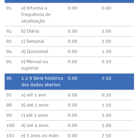
91
a) Informa a
0.00
0.00
frequência de
atualização
92
b) Diária
0.00
5.00
93
c) Semanal
0.00
3.00
94
d) Quinzenal
0.00
1.50
95
e) Mensal ou
0.00
0.50
superior
96
2.2.9 Série histórica
0.00
7.50
dos dados abertos
97
a) até 1 ano
0.00
0.50
98
b) até 2 anos
0.00
1.50
99
c) até 3 anos
0.00
3.00
100
d) até 4 anos
0.00
5.00
101
e) 5 anos ou mais
0.00
7.50