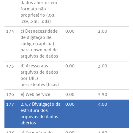
dados abertos em
formato não
proprietário (.txt,
.csv, .xml, .ods)
174
c) Desnecessidade
0.00
2.00
de digitação de
código (captcha)
para download de
arquivos de dados
175
d) Acesso aos
0.00
3.00
arquivos de dados
por URLs
persistentes (fixas)
176
e) Web Service
0.00
5.50
177
2.4.7 Divulgação da
0.00
4.00
estrutura dos
arquivos de dados
abertos
178
a) Dicionário de
0.00
1.50