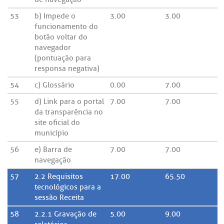
53
b) Impede o
3.00
3.00
funcionamento do
botão voltar do
navegador
(pontuação para
responsa negativa)
54
c) Glossário
0.00
7.00
55
d) Link para o portal
7.00
7.00
da transparência no
site oficial do
município
56
e) Barra de
7.00
7.00
navegação
57
2.2 Requisitos
17.00
65.50
tecnológicos para a
sessão Receita
58
2.2.1 Gravação de
5.00
9.00