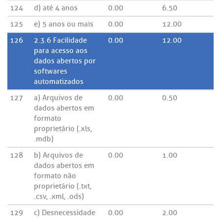
124
d) até 4 anos
0.00
6.50
125
e) 5 anos ou mais
0.00
12.00
126
2.3.6 Facilidade
0.00
12.00
para acesso aos
dados abertos por
softwares
automatizados
127
a) Arquivos de
0.00
0.50
dados abertos em
formato
proprietário (.xls,
.mdb)
128
b) Arquivos de
0.00
1.00
dados abertos em
formato não
proprietário (.txt,
.csv, .xml, .ods)
129
c) Desnecessidade
0.00
2.00