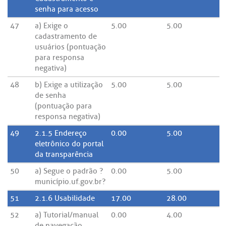
senha para acesso
47
a) Exige o
5.00
5.00
cadastramento de
usuários (pontuação
para responsa
negativa)
48
b) Exige a utilização
5.00
5.00
de senha
(pontuação para
responsa negativa)
49
2.1.5 Endereço
0.00
5.00
eletrônico do portal
da transparência
50
a) Segue o padrão ?
0.00
5.00
município.uf.gov.br?
51
2.1.6 Usabilidade
17.00
28.00
52
a) Tutorial/manual
0.00
4.00
de navegação