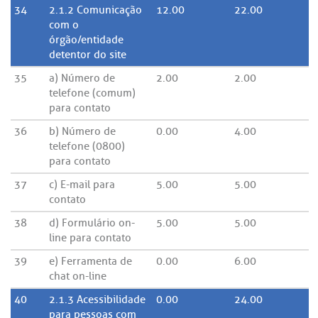
34
2.1.2 Comunicação
12.00
22.00
com o
órgão/entidade
detentor do site
35
a) Número de
2.00
2.00
telefone (comum)
para contato
36
b) Número de
0.00
4.00
telefone (0800)
para contato
37
c) E-mail para
5.00
5.00
contato
38
d) Formulário on-
5.00
5.00
line para contato
39
e) Ferramenta de
0.00
6.00
chat on-line
40
2.1.3 Acessibilidade
0.00
24.00
para pessoas com