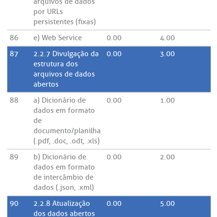
arquivos de dados
por URLs
persistentes (fixas)
86
e) Web Service
0.00
4.00
87
2.2.7 Divulgação da
0.00
3.00
estrutura dos
arquivos de dados
abertos
88
a) Dicionário de
0.00
1.00
dados em formato
de
documento/planilha
(.pdf, .doc, .odt, .xls)
89
b) Dicionário de
0.00
2.00
dados em formato
de intercâmbio de
dados (.json, .xml)
90
2.2.8 Atualização
0.00
5.00
dos dados abertos