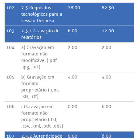
102
2.3 Requisitos
28.00
82.50
tecnológicos para a
sessão Despesa
103
2.3.1 Gravação de
6.00
12.00
relatórios
104
a) Gravação em
2.00
2.00
formato não
modificável (.pdf,
.jpg, .tiff)
105
b) Gravação em
4.00
4.00
formato
proprietário (.doc,
.xls, .rtf)
106
c) Gravação em
0.00
6.00
formato não
proprietário (.txt,
.csv, .xml, .odt, .ods)
107
2.3.2 Autenticidade
0.00
6.00