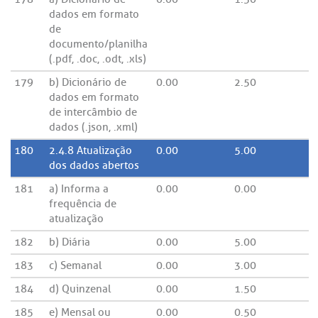
dados em formato
de
documento/planilha
(.pdf, .doc, .odt, .xls)
179
b) Dicionário de
0.00
2.50
dados em formato
de intercâmbio de
dados (.json, .xml)
180
2.4.8 Atualização
0.00
5.00
dos dados abertos
181
a) Informa a
0.00
0.00
frequência de
atualização
182
b) Diária
0.00
5.00
183
c) Semanal
0.00
3.00
184
d) Quinzenal
0.00
1.50
185
e) Mensal ou
0.00
0.50