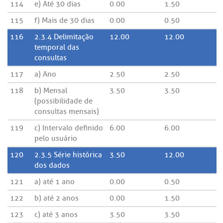
114
e) Até 30 dias
0.00
1.50
115
f) Mais de 30 dias
0.00
0.50
116
2.3.4 Delimitação
12.00
12.00
temporal das
consultas
117
a) Ano
2.50
2.50
118
b) Mensal
3.50
3.50
(possibilidade de
consultas mensais)
119
c) Intervalo definido
6.00
6.00
pelo usuário
120
2.3.5 Série histórica
3.50
12.00
dos dados
121
a) até 1 ano
0.00
0.50
122
b) até 2 anos
0.00
1.50
123
c) até 3 anos
3.50
3.50