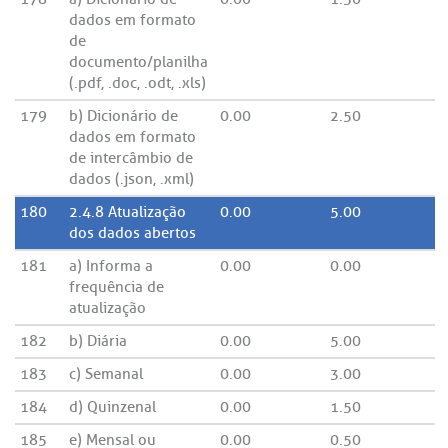
dados em formato
de
documento/planilha
(.pdf, .doc, .odt, .xls)
179
b) Dicionário de
0.00
2.50
dados em formato
de intercâmbio de
dados (.json, .xml)
180
2.4.8 Atualização
0.00
5.00
dos dados abertos
181
a) Informa a
0.00
0.00
frequência de
atualização
182
b) Diária
0.00
5.00
183
c) Semanal
0.00
3.00
184
d) Quinzenal
0.00
1.50
185
e) Mensal ou
0.00
0.50