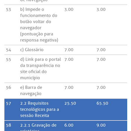
53
b) Impede o
3.00
3.00
funcionamento do
botão voltar do
navegador
(pontuação para
responsa negativa)
54
c) Glossário
7.00
7.00
55
d) Link para o portal
7.00
7.00
da transparência no
site oficial do
município
56
e) Barra de
7.00
7.00
navegação
57
2.2 Requisitos
25.50
65.50
tecnológicos para a
sessão Receita
58
2.2.1 Gravação de
6.00
9.00