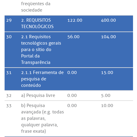
freqüentes da
sociedade
29
2. REQUISITOS
122.00
400.00
TECNOLÓGICOS
30
2.1 Requisitos
56.00
104.00
tecnológicos gerais
para o sítio do
Portal da
Transparência
31
2.1.1 Ferramenta de
0.00
15.00
pesquisa de
conteúdo
32
a) Pesquisa livre
0.00
5.00
33
b) Pesquisa
0.00
10.00
avançada (e.g. todas
as palavras,
qualquer palavra,
frase exata)