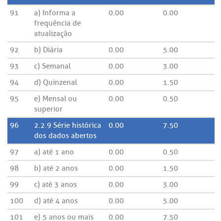
91
a) Informa a
0.00
0.00
frequência de
atualização
92
b) Diária
0.00
5.00
93
c) Semanal
0.00
3.00
94
d) Quinzenal
0.00
1.50
95
e) Mensal ou
0.00
0.50
superior
96
2.2.9 Série histórica
0.00
7.50
dos dados abertos
97
a) até 1 ano
0.00
0.50
98
b) até 2 anos
0.00
1.50
99
c) até 3 anos
0.00
3.00
100
d) até 4 anos
0.00
5.00
101
e) 5 anos ou mais
0.00
7.50