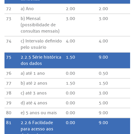
72
a) Ano
2.00
2.00
73
b) Mensal
3.00
3.00
(possibilidade de
consultas mensais)
74
c) Intervalo definido
4.00
4.00
pelo usuário
75
2.2.5 Série histórica
1.50
9.00
dos dados
76
a) até 1 ano
0.00
0.50
77
b) até 2 anos
1.50
1.50
78
c) até 3 anos
0.00
3.00
79
d) até 4 anos
0.00
5.00
80
e) 5 anos ou mais
0.00
9.00
81
2.2.6 Facilidade
0.00
9.00
para acesso aos