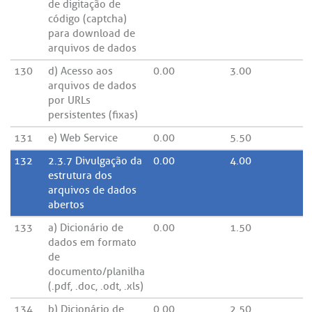
de digitação de
código (captcha)
para download de
arquivos de dados
130
d) Acesso aos
0.00
3.00
arquivos de dados
por URLs
persistentes (fixas)
131
e) Web Service
0.00
5.50
132
2.3.7 Divulgação da
0.00
4.00
estrutura dos
arquivos de dados
abertos
133
a) Dicionário de
0.00
1.50
dados em formato
de
documento/planilha
(.pdf, .doc, .odt, .xls)
134
b) Dicionário de
0.00
2.50