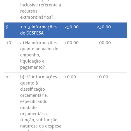
inclusive referente a
recursos
extraordinários?
9
1.1.3 Informações
250.00
250.00
de DESPESA
10
a) Há informações
100.00
100.00
quanto ao valor do
empenho,
liquidação e
pagamento?
11
b) Há informações
10.00
10.00
quanto à
classificação
orçamentária,
especificando
unidade
orçamentária,
função, subfunção,
natureza da despesa