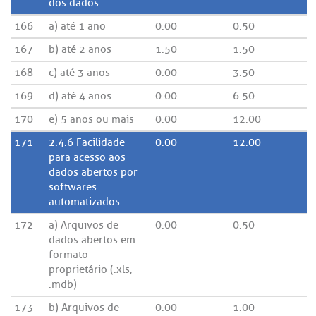
dos dados
166
a) até 1 ano
0.00
0.50
167
b) até 2 anos
1.50
1.50
168
c) até 3 anos
0.00
3.50
169
d) até 4 anos
0.00
6.50
170
e) 5 anos ou mais
0.00
12.00
171
2.4.6 Facilidade
0.00
12.00
para acesso aos
dados abertos por
softwares
automatizados
172
a) Arquivos de
0.00
0.50
dados abertos em
formato
proprietário (.xls,
.mdb)
173
b) Arquivos de
0.00
1.00