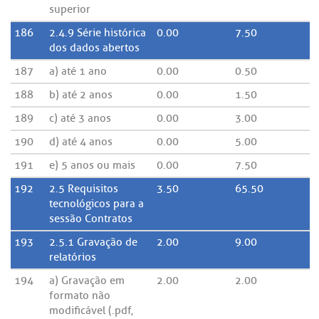
superior
186
2.4.9 Série histórica
0.00
7.50
dos dados abertos
187
a) até 1 ano
0.00
0.50
188
b) até 2 anos
0.00
1.50
189
c) até 3 anos
0.00
3.00
190
d) até 4 anos
0.00
5.00
191
e) 5 anos ou mais
0.00
7.50
192
2.5 Requisitos
3.50
65.50
tecnológicos para a
sessão Contratos
193
2.5.1 Gravação de
2.00
9.00
relatórios
194
a) Gravação em
2.00
2.00
formato não
modificável (.pdf,