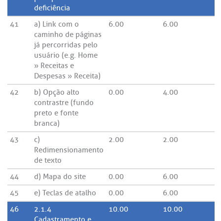
deficiência
41
a) Link com o
6.00
6.00
caminho de páginas
já percorridas pelo
usuário (e.g. Home
» Receitas e
Despesas » Receita)
42
b) Opção alto
0.00
4.00
contrastre (fundo
preto e fonte
branca)
43
c)
2.00
2.00
Redimensionamento
de texto
44
d) Mapa do site
0.00
6.00
45
e) Teclas de atalho
0.00
6.00
46
2.1.4
10.00
10.00
Cadastramento e