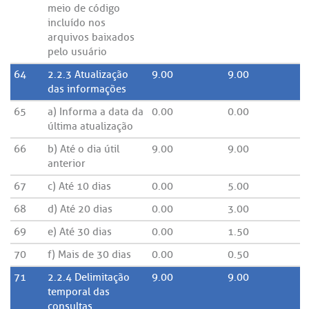
meio de código
incluído nos
arquivos baixados
pelo usuário
64
2.2.3 Atualização
9.00
9.00
das informações
65
a) Informa a data da
0.00
0.00
última atualização
66
b) Até o dia útil
9.00
9.00
anterior
67
c) Até 10 dias
0.00
5.00
68
d) Até 20 dias
0.00
3.00
69
e) Até 30 dias
0.00
1.50
70
f) Mais de 30 dias
0.00
0.50
71
2.2.4 Delimitação
9.00
9.00
temporal das
consultas