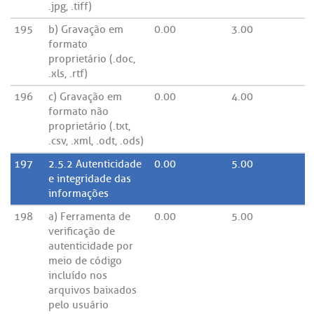
.jpg, .tiff)
195
b) Gravação em
0.00
3.00
formato
proprietário (.doc,
.xls, .rtf)
196
c) Gravação em
0.00
4.00
formato não
proprietário (.txt,
.csv, .xml, .odt, .ods)
197
2.5.2 Autenticidade
0.00
5.00
e integridade das
informações
198
a) Ferramenta de
0.00
5.00
verificação de
autenticidade por
meio de código
incluído nos
arquivos baixados
pelo usuário