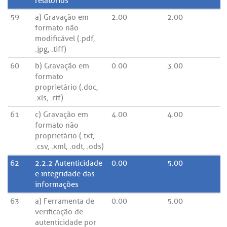
relatórios
59
a) Gravação em
2.00
2.00
formato não
modificável (.pdf,
.jpg, .tiff)
60
b) Gravação em
0.00
3.00
formato
proprietário (.doc,
.xls, .rtf)
61
c) Gravação em
4.00
4.00
formato não
proprietário (.txt,
.csv, .xml, .odt, .ods)
62
2.2.2 Autenticidade
0.00
5.00
e integridade das
informações
63
a) Ferramenta de
0.00
5.00
verificação de
autenticidade por