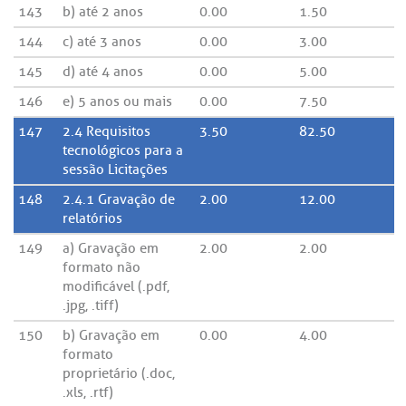
143
b) até 2 anos
0.00
1.50
144
c) até 3 anos
0.00
3.00
145
d) até 4 anos
0.00
5.00
146
e) 5 anos ou mais
0.00
7.50
147
2.4 Requisitos
3.50
82.50
tecnológicos para a
sessão Licitações
148
2.4.1 Gravação de
2.00
12.00
relatórios
149
a) Gravação em
2.00
2.00
formato não
modificável (.pdf,
.jpg, .tiff)
150
b) Gravação em
0.00
4.00
formato
proprietário (.doc,
.xls, .rtf)