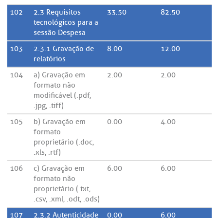
102
2.3 Requisitos
33.50
82.50
tecnológicos para a
sessão Despesa
103
2.3.1 Gravação de
8.00
12.00
relatórios
104
a) Gravação em
2.00
2.00
formato não
modificável (.pdf,
.jpg, .tiff)
105
b) Gravação em
0.00
4.00
formato
proprietário (.doc,
.xls, .rtf)
106
c) Gravação em
6.00
6.00
formato não
proprietário (.txt,
.csv, .xml, .odt, .ods)
107
2.3.2 Autenticidade
0.00
6.00