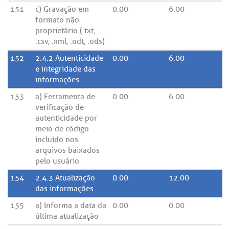
151
c) Gravação em
0.00
6.00
formato não
proprietário (.txt,
.csv, .xml, .odt, .ods)
152
2.4.2 Autenticidade
0.00
6.00
e integridade das
informações
153
a) Ferramenta de
0.00
6.00
verificação de
autenticidade por
meio de código
incluído nos
arquivos baixados
pelo usuário
154
2.4.3 Atualização
0.00
12.00
das informações
155
a) Informa a data da
0.00
0.00
última atualização