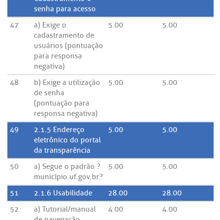
senha para acesso
47
a) Exige o
5.00
5.00
cadastramento de
usuários (pontuação
para responsa
negativa)
48
b) Exige a utilização
5.00
5.00
de senha
(pontuação para
responsa negativa)
49
2.1.5 Endereço
5.00
5.00
eletrônico do portal
da transparência
50
a) Segue o padrão ?
5.00
5.00
município.uf.gov.br?
51
2.1.6 Usabilidade
28.00
28.00
52
a) Tutorial/manual
4.00
4.00
de navegação