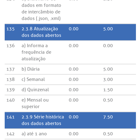
dados em formato
de intercâmbio de
dados (.json, .xml)
135
2.3.8 Atualização
0.00
5.00
dos dados abertos
136
a) Informa a
0.00
0.00
frequência de
atualização
137
b) Diária
0.00
5.00
138
c) Semanal
0.00
3.00
139
d) Quinzenal
0.00
1.50
140
e) Mensal ou
0.00
0.50
superior
141
2.3.9 Série histórica
0.00
7.50
dos dados abertos
142
a) até 1 ano
0.00
0.50