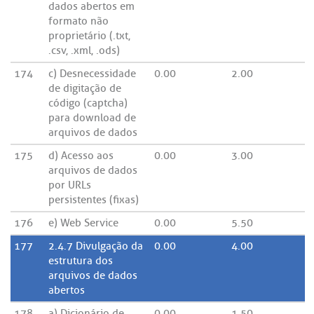
dados abertos em
formato não
proprietário (.txt,
.csv, .xml, .ods)
174
c) Desnecessidade
0.00
2.00
de digitação de
código (captcha)
para download de
arquivos de dados
175
d) Acesso aos
0.00
3.00
arquivos de dados
por URLs
persistentes (fixas)
176
e) Web Service
0.00
5.50
177
2.4.7 Divulgação da
0.00
4.00
estrutura dos
arquivos de dados
abertos
178
a) Dicionário de
0.00
1.50