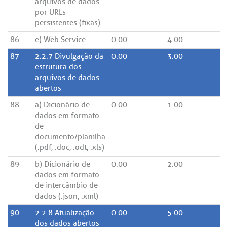
arquivos de dados
por URLs
persistentes (fixas)
86
e) Web Service
0.00
4.00
87
2.2.7 Divulgação da
0.00
3.00
estrutura dos
arquivos de dados
abertos
88
a) Dicionário de
0.00
1.00
dados em formato
de
documento/planilha
(.pdf, .doc, .odt, .xls)
89
b) Dicionário de
0.00
2.00
dados em formato
de intercâmbio de
dados (.json, .xml)
90
2.2.8 Atualização
0.00
5.00
dos dados abertos