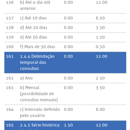
156
b) Até o dia útil
0.00
12.00
anterior
157
c) Até 10 dias
0.00
6.50
158
d) Até 20 dias
0.00
3.50
159
e) Até 30 dias
0.00
1.50
160
f) Mais de 30 dias
0.00
0.50
161
2.4.4 Delimitação
0.00
12.00
temporal das
consultas
162
a) Ano
0.00
2.50
163
b) Mensal
0.00
3.50
(possibilidade de
consultas mensais)
164
c) Intervalo definido
0.00
6.00
pelo usuário
165
2.4.5 Série histórica
1.50
12.00