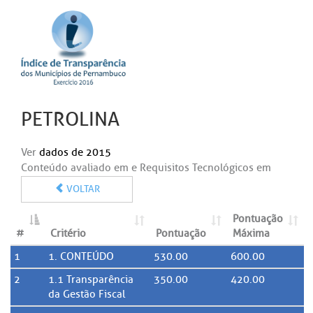
PETROLINA
Ver
dados de 2015
Conteúdo avaliado em e Requisitos Tecnológicos em
VOLTAR
Pontuação
#
Critério
Pontuação
Máxima
1
1. CONTEÚDO
530.00
600.00
2
1.1 Transparência
350.00
420.00
da Gestão Fiscal