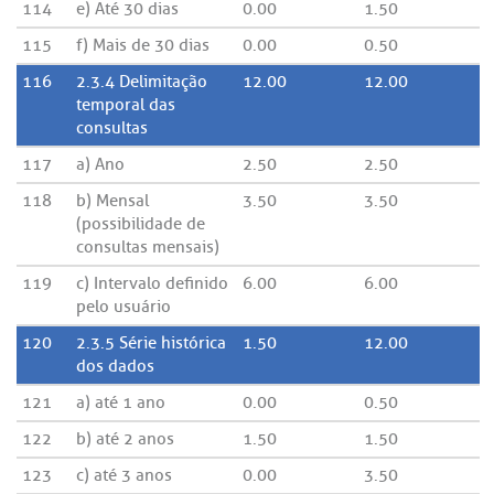
114
e) Até 30 dias
0.00
1.50
115
f) Mais de 30 dias
0.00
0.50
116
2.3.4 Delimitação
12.00
12.00
temporal das
consultas
117
a) Ano
2.50
2.50
118
b) Mensal
3.50
3.50
(possibilidade de
consultas mensais)
119
c) Intervalo definido
6.00
6.00
pelo usuário
120
2.3.5 Série histórica
1.50
12.00
dos dados
121
a) até 1 ano
0.00
0.50
122
b) até 2 anos
1.50
1.50
123
c) até 3 anos
0.00
3.50