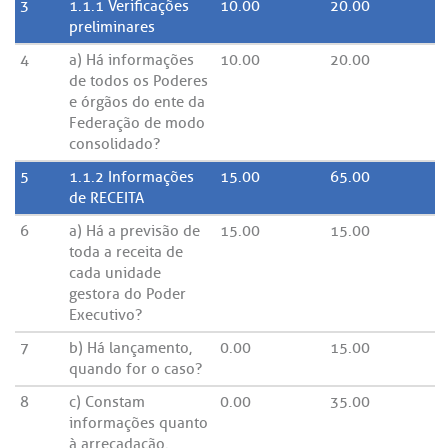
3
1.1.1 Verificações
10.00
20.00
preliminares
4
a) Há informações
10.00
20.00
de todos os Poderes
e órgãos do ente da
Federação de modo
consolidado?
5
1.1.2 Informações
15.00
65.00
de RECEITA
6
a) Há a previsão de
15.00
15.00
toda a receita de
cada unidade
gestora do Poder
Executivo?
7
b) Há lançamento,
0.00
15.00
quando for o caso?
8
c) Constam
0.00
35.00
informações quanto
à arrecadação,