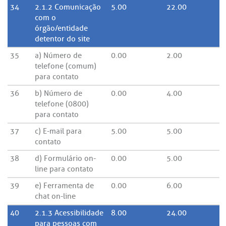
34
2.1.2 Comunicação
5.00
22.00
com o
órgão/entidade
detentor do site
35
a) Número de
0.00
2.00
telefone (comum)
para contato
36
b) Número de
0.00
4.00
telefone (0800)
para contato
37
c) E-mail para
5.00
5.00
contato
38
d) Formulário on-
0.00
5.00
line para contato
39
e) Ferramenta de
0.00
6.00
chat on-line
40
2.1.3 Acessibilidade
8.00
24.00
para pessoas com