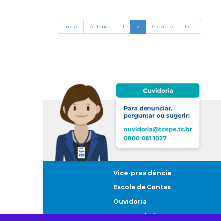
Início
Anterior
1
2
Próximo
Fim
Vice-presidência
Escola de Contas
Ouvidoria
Corregedoria