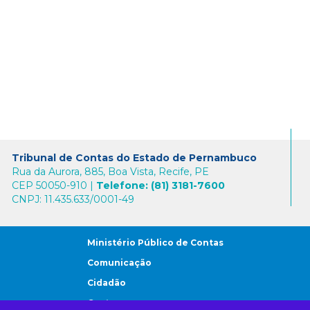
Tribunal de Contas do Estado de Pernambuco
Rua da Aurora, 885, Boa Vista, Recife, PE
CEP 50050-910 |
Telefone: (81) 3181-7600
CNPJ: 11.435.633/0001-49
Ministério Público de Contas
Comunicação
Cidadão
Gestores