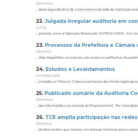
(Setembro)
... desta segunda-feira (3), a área externa da sede da instituição s
22.
Julgada irregular auditoria em co
(Julho)
... policiais, como a Operação Ratatouille. OUTROS CASOS – Em m
23.
Processos da Prefeitura e Câmara 
(Fevereiro)
... Alda Magalhães, no entanto, não acatou a justificativa. Ao pre
24.
Estudos e Levantamentos
(Uncategorised)
... enviadas ao Tribunal. O descumprimento dos limites legais ge
25.
Publicado sumário da Auditoria Co
(Setembro)
... das informações e ao controle do financiamento”. Por meio dest
26.
TCE amplia participação nas ​redes
(Fevereiro)
... de Belo Jardim, que resultou em diversas melhorias para a ed