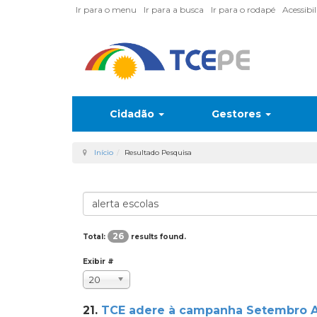
Ir para o menu
Ir para a busca
Ir para o rodapé
Acessibi
Cidadão
Gestores
Início
Resultado Pesquisa
26
Total:
results found.
Exibir #
20
21.
TCE adere à campanha Setembro Am