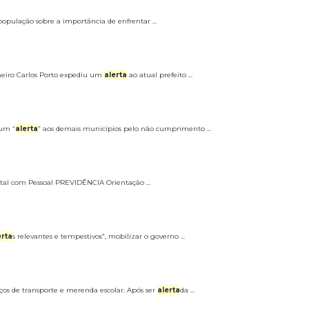
 população sobre a importância de enfrentar ...
lheiro Carlos Porto expediu um
alerta
ao atual prefeito ...
 um “
alerta
” aos demais municípios pelo não cumprimento ...
total com Pessoal PREVIDÊNCIA Orientação ...
erta
s relevantes e tempestivos”, mobilizar o governo ...
iços de transporte e merenda escolar. Após ser
alerta
da ...