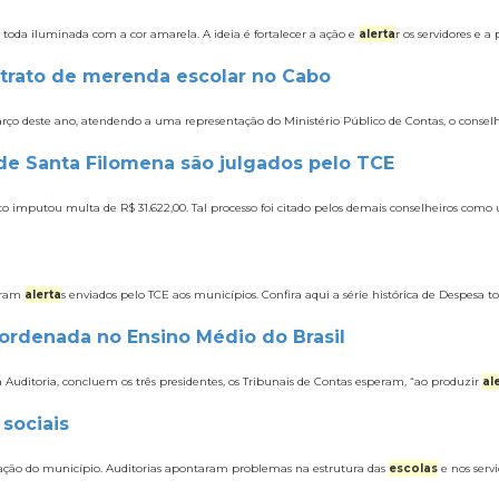
erá toda iluminada com a cor amarela. A ideia é fortalecer a ação e
alerta
r os servidores e a
ntrato de merenda escolar no Cabo
arço deste ano, atendendo a uma representação do Ministério Público de Contas, o conse
de Santa Filomena são julgados pelo TCE
feito imputou multa de R$ 31.622,00. Tal processo foi citado pelos demais conselheiros como
raram
alerta
s enviados pelo TCE aos municípios. Confira aqui a série histórica de Despesa 
ordenada no Ensino Médio do Brasil
a Auditoria, concluem os três presidentes, os Tribunais de Contas esperam, “ao produzir
al
 sociais
ucação do município. Auditorias apontaram problemas na estrutura das
escolas
e nos serv