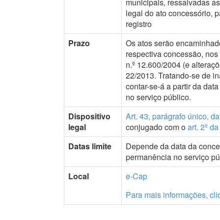
municipais, ressalvadas a
legal do ato concessório, 
registro
Prazo
Os atos serão encaminhados
respectiva concessão, nos 
n.º 12.600/2004 (e alteraç
22/2013. Tratando-se de i
contar-se-á a partir da dat
no serviço público.
Dispositivo
Art. 43, parágrafo único, d
legal
conjugado com o
art. 2º d
Datas limite
Depende da data da conces
permanência no serviço pú
Local
e-Cap
Para mais informações, cli