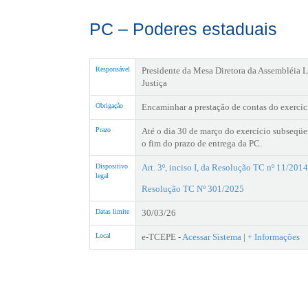
PC – Poderes estaduais
Responsável
Presidente da Mesa Diretora da Assembléia Le
Justiça
Obrigação
Encaminhar a prestação de contas do exercíc
Prazo
Até o dia 30 de março do exercício subseqüe
o fim do prazo de entrega da PC.
Dispositivo
Art. 3º, inciso I, da Resolução TC nº 11/2014
legal
Resolução TC Nº 301/2025
Datas limite
30/03/26
Local
e-TCEPE -
Acessar Sistema
|
+ Informações