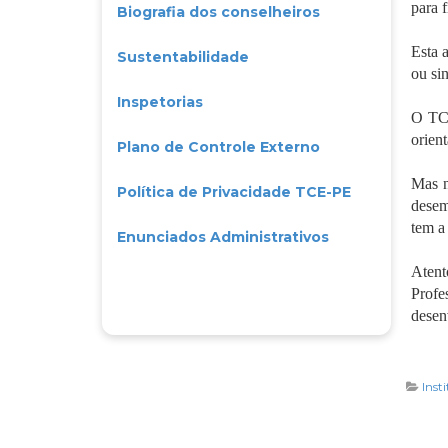
para 
Biografia dos conselheiros
Esta 
Sustentabilidade
ou si
Inspetorias
O TCE
orien
Plano de Controle Externo
Mas n
Política de Privacidade TCE-PE
desem
tem a
Enunciados Administrativos
Atent
Profe
desen
Inst