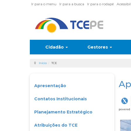
Ir para o menu
Ir para a busca
Ir para o rodapé
Acessibi
Cidadão
Gestores
Início
TCE
Ap
Apresentação
Contatos Institucionais
powered
Planejamento Estratégico
Atribuições do TCE