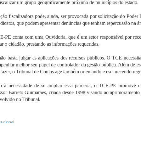
fiscalizar um grupo geograficamente próximo de municípios do estado.
ação fiscalizadora pode, ainda, ser provocada por solicitação do Poder 
ndicatos, que podem apresentar denúncias que tenham repercussão na ár
-PE conta com uma Ouvidoria, que é um setor responsável por receb
tar o cidadão, prestando as informações requeridas.
ão basta julgar as aplicações dos recursos públicos. O TCE necessit
penhar melhor seu papel de controlador da gestão pública. Além de est
 fazer, o Tribunal de Contas age também orientando e esclarecendo reg
o à necessidade de se ampliar essa parceria, o TCE-PE promove cur
ssor Barreto Guimarães, criada desde 1998 visando ao aprimoramento 
volvido no Tribunal.
itucional