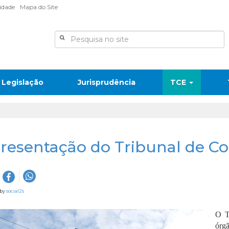
lidade
Mapa do Site
Legislação
Jurisprudência
TCE
resentação do Tribunal de C
 by
social2s
O T
órgã