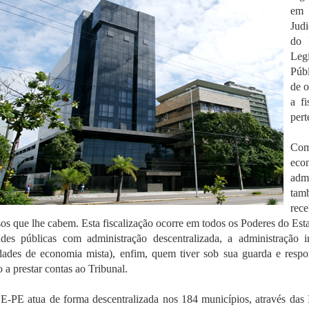
em 
Judi
do 
Legi
Públ
de o
a f
pert
Com
eco
admi
tamb
rece
sos que lhe cabem. Esta fiscalização ocorre em todos os Poderes do Es
ades públicas com administração descentralizada, a administração i
dades de economia mista), enfim, quem tiver sob sua guarda e respon
o a prestar contas ao Tribunal.
-PE atua de forma descentralizada nos 184 municípios, através das I