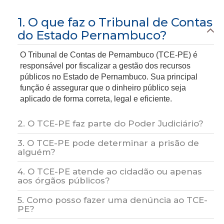
1. O que faz o Tribunal de Contas
do Estado Pernambuco?
O Tribunal de Contas de Pernambuco (TCE-PE) é
responsável por fiscalizar a gestão dos recursos
públicos no Estado de Pernambuco. Sua principal
função é assegurar que o dinheiro público seja
aplicado de forma correta, legal e eficiente.
2. O TCE-PE faz parte do Poder Judiciário?
3. O TCE-PE pode determinar a prisão de
Não, o TCE-PE é um órgão independente de controle
alguém?
externo, com autonomia administrativa e financeira.
Ele não pertence ao Poder Judiciário, mas atua em
4. O TCE-PE atende ao cidadão ou apenas
Não. O Tribunal de Contas não tem competência para
cooperação com instituições como o Ministério
aos órgãos públicos?
efetuar prisões. Quando identifica ilegalidades ou
Público, para garantir a responsabilização em casos
indícios de crimes, o TCE-PE encaminha as
de irregularidades.
5. Como posso fazer uma denúncia ao TCE-
O TCE-PE também está à disposição do cidadão. Por
informações aos órgãos competentes, como o
PE?
meio da Ouvidoria, qualquer pessoa pode registrar
Ministério Público, que podem tomar as medidas
denúncias, sugestões ou pedidos de informação.