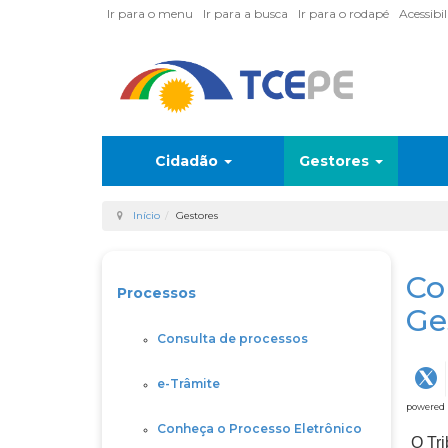
Ir para o menu
Ir para a busca
Ir para o rodapé
Acessibi
Cidadão
Gestores
Início
Gestores
Co
Processos
Ge
Consulta de processos
e-Trâmite
powered
Conheça o Processo Eletrônico
O Tr