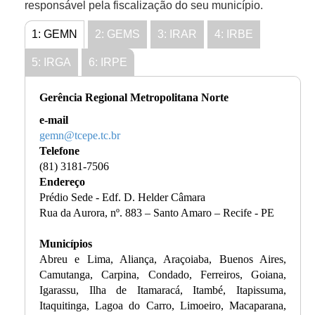
responsável pela fiscalização do seu município.
1: GEMN
2: GEMS
3: IRAR
4: IRBE
5: IRGA
6: IRPE
Gerência Regional Metropolitana Norte
e-mail
gemn@tcepe.tc.br
Telefone
(81) 3181-7506
Endereço
Prédio Sede - Edf. D. Helder Câmara
Rua da Aurora, nº. 883 – Santo Amaro – Recife - PE
Municípios
Abreu e Lima, Aliança, Araçoiaba, Buenos Aires,
Camutanga, Carpina, Condado, Ferreiros, Goiana,
Igarassu, Ilha de Itamaracá, Itambé, Itapissuma,
Itaquitinga, Lagoa do Carro, Limoeiro, Macaparana,