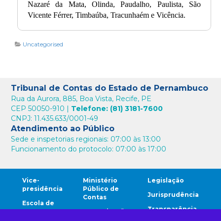
Nazaré da Mata, Olinda, Paudalho, Paulista, São
Vicente Férrer, Timbaúba, Tracunhaém e Vicência.
Uncategorised
Tribunal de Contas do Estado de Pernambuco
Rua da Aurora, 885, Boa Vista, Recife, PE
CEP 50050-910 |
Telefone: (81) 3181-7600
CNPJ: 11.435.633/0001-49
Atendimento ao Público
Sede e inspetorias regionais: 07:00 às 13:00
Funcionamento do protocolo: 07:00 às 17:00
Vice-
Ministério
Legislação
presidência
Público de
Jurisprudência
Contas
Escola de
Transparência
Contas
Comunicação