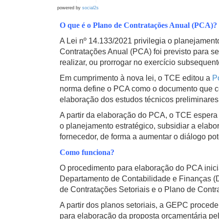
powered by
social2s
O que é o Plano de Contratações Anual (PCA)?
A Lei nº 14.133/2021 privilegia o planejament
Contratações Anual (PCA) foi previsto para s
realizar, ou prorrogar no exercício subsequen
Em cumprimento à nova lei, o TCE editou a
P
norma define o PCA como o documento que con
elaboração dos estudos técnicos preliminares
A partir da elaboração do PCA, o TCE espera a
o planejamento estratégico, subsidiar a elab
fornecedor, de forma a aumentar o diálogo po
Como funciona?
O procedimento para elaboração do PCA inici
Departamento de Contabilidade e Finanças (D
de Contratações Setoriais e o Plano de Cont
A partir dos planos setoriais, a GEPC proced
para elaboração da proposta orçamentária p