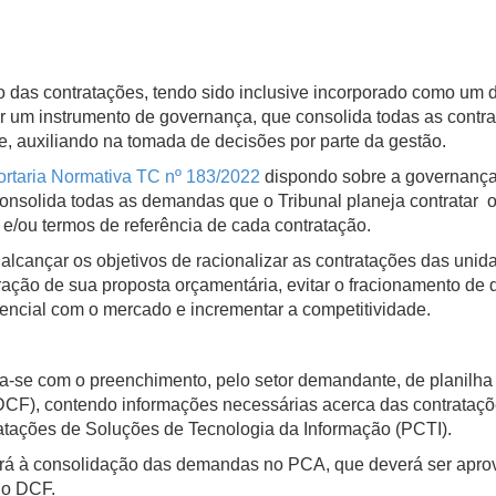
o das contratações, tendo sido inclusive incorporado como um d
er um instrumento de governança, que consolida todas as contr
te, auxiliando na tomada de decisões por parte da gestão.
ortaria Normativa TC nº 183/2022
dispondo sobre a governança 
solida todas as demandas que o Tribunal planeja contratar ou
 e/ou termos de referência de cada contratação.
lcançar os objetivos de racionalizar as contratações das unid
oração de sua proposta orçamentária, evitar o fracionamento de
tencial com o mercado e incrementar a competitividade.
a-se com o preenchimento, pelo setor demandante, de planilha
CF), contendo informações necessárias acerca das contrataçõe
ratações de Soluções de Tecnologia da Informação (PCTI).
erá à consolidação das demandas no PCA, que deverá ser aprov
elo DCF.