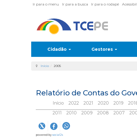
Ir para o menu
Ir para a busca
Ir para o rodapé
Acessibi
Cidadão
Gestores
Início
2005
Relatório de Contas do Go
Início
2022
2021
2020
2019
201
2011
2010
2009
2008
2007
20
powered by
social2s