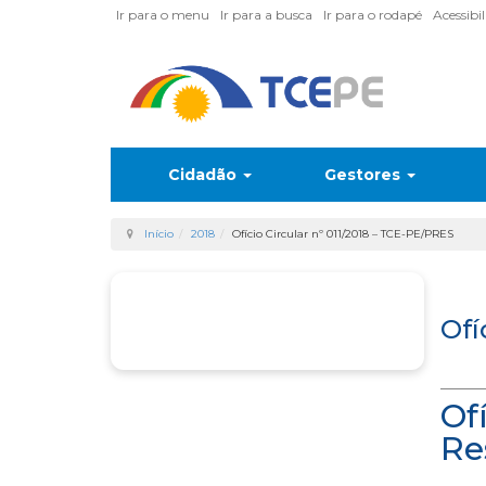
Ir para o menu
Ir para a busca
Ir para o rodapé
Acessibi
Cidadão
Gestores
Início
2018
Ofício Circular nº 011/2018 – TCE-PE/PRES
Ofí
Of
Re