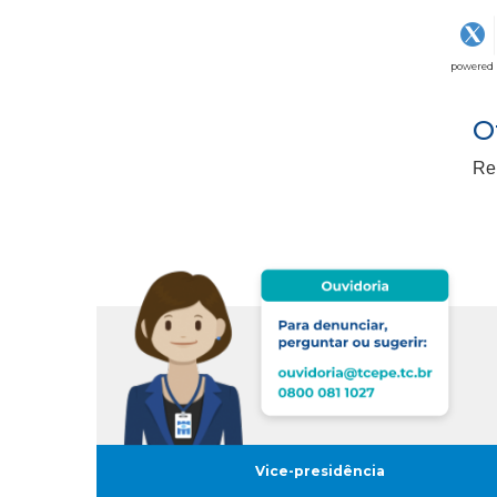
powered
O
Rei
Vice-presidência