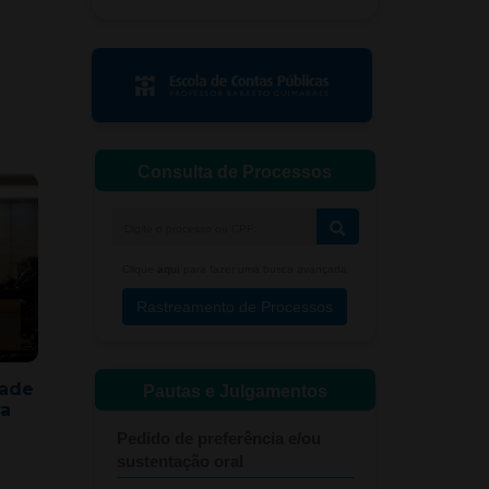
dade
ra