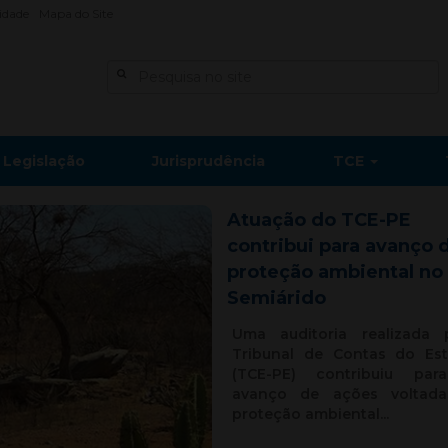
lidade
Mapa do Site
Legislação
Jurisprudência
TCE
Atuação do TCE-PE
contribui para avanço 
proteção ambiental no
Semiárido
Uma auditoria realizada 
Tribunal de Contas do Es
(TCE-PE) contribuiu pa
avanço de ações voltad
proteção ambiental...