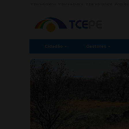
Ir para o menu
Ir para a busca
Ir para o rodapé
Acessibi
Cidadão
Gestores