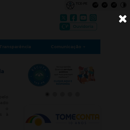
Transparência
Comunicação
da
pelo
tado
ra o
as à