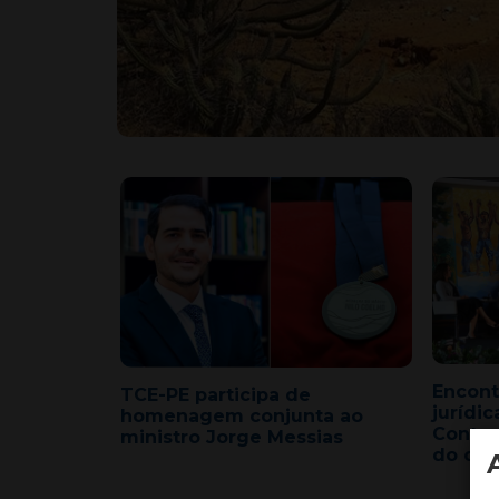
Encont
TCE-PE participa de
jurídi
homenagem conjunta ao
Contas
ministro Jorge Messias
do con