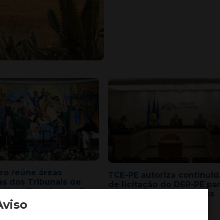
ro reúne áreas
TCE-PE autoriza continui
cas dos Tribunais de
de licitação do DER-PE pa
 para discutir desafios
recuperacão de rodovias
trole externo
Aviso
estaduais