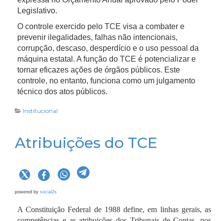
corretamente identificado e receba login e senha de
Legislativo.
autenticação.
O controle exercido pelo TCE visa a combater e
prevenir ilegalidades, falhas não intencionais,
Cidadãos estrangeiros precisam informar dados
corrupção, descaso, desperdício e o uso pessoal da
cadastrais registrados no país de origem. Ademais,
máquina estatal. A função do TCE é potencializar e
informações relacionadas ao currículo acadêmico
tornar eficazes ações de órgãos públicos. Este
podem ser requeridas para uso em processos
controle, no entanto, funciona como um julgamento
seletivos, visando a colaboração ou participação em
técnico dos atos públicos.
cursos e eventos. Alguns dados podem ser obtidos
por meio de fontes disponíveis em outros cadastros
Institucional
de governo e disponibilizados ao Tribunal de acordo
com a legislação aplicável. Contudo, o usuário
Atribuições do TCE
poderá, se desejar, ter acesso, editar e retificar estes
dados sempre que estiverem incompletos,
desatualizados ou inexatos (art. 18 da LGPD).
powered by
social2s
A utilização de dados pessoais é feita sempre
observando a legislação vigente e tem como objetivo
A Constituição Federal de 1988 define, em linhas gerais, as
entregar serviço de forma segura ao cidadão de
competências e as atribuições dos Tribunais de Contas, nos