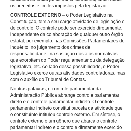
fixado no caput deste artigo, sujeita o agente
de terceiros, você será direcionado para o site de
os preceitos e limites impostos pela legislação.
público à multa correspondente ao valor de 10%
terceiros.
(dez por cento) da importância de que trata o
CONTROLE EXTERNO
– o Poder Legislativo na
caput do art. 73 da presente Lei;
O Google poderá realizar rastreamento da navegação
Constituição, tem a seu cargo atividade de legislação e
dos links visitados para fins de contabilização de
de controle. O controle pode ser exercido diretamente,
§ 3º O Tribunal manterá em sigilo o conteúdo
acesso. Qualquer uso feito pelo Google de seus
independente da colaboração de qualquer outro órgão
das declarações apresentadas.
dados, por exemplo, diferente da finalidade prevista,
estatal, por exemplo, nas Comissões Parlamentares de
será de responsabilidade exclusiva do Google,
Inquérito, no julgamento dos crimes de
isentando o Tribunal de qualquer responsabilidade
responsabilidade, na sustação dos atos normativos
Além dos dispositivos constitucionais da Lei
decorrente.
que exorbitem do Poder regulamentar ou da delegação
Orgânica, outras leis também podem fornecer
legislativa, etc. Ao lado dessa possibilidade, o Poder
atribuições ao TCE-PE.
Caso você não concorde com a política desse recurso
Legislativo exerce outras atividades controladoras, mas
tecnológico do Google, você poderá desativá-la por
com o auxílio do Tribunal de Contas.
meio de um complemento em seu navegador,
O tratamento de dados pessoais nas ações de
disponível no
Noutras palavras, o controle parlamentar da
controle externo é realizado exclusivamente para o
endereço
https://tools.google.com/dlpage/gaoptout?
Administração Pública abrange controle parlamentar
atendimento da finalidade pública do TCE e para o
hl=pt-BR
direto e o controle parlamentar indireto. O controle
exercício de suas competências constitucionais e
parlamentar indireto constitui parcela da atividade que
Ao navegar pelos portais dos domínios tce.pe.gov.br e
legais, sendo inclusive, dispensado de
o constituinte intitulou controle externo. Em síntese, o
tcepe.tc.br, você poderá ser conduzido a conteúdos
consentimento, nos termos do art. 7, inc. III,
controle externo é um gênero que abarca o controle
ou serviços de terceiros que poderão coletar suas
combinado com o art. 23, inc. I, da LGPD.
parlamentar indireto e o controle diretamente exercido
informações e ter sua própria Política de Privacidade.