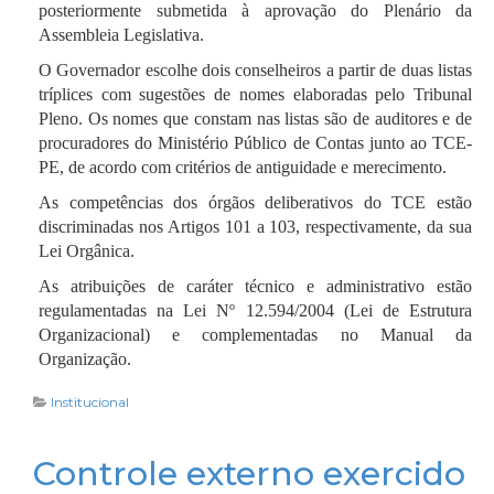
e nas hipóteses de exoneração, renúncia ou
navegador a partir de um site e armazenados no seu
posteriormente submetida à aprovação do Plenário da
afastamento definitivo, por parte das autoridades e
dispositivo.
Assembleia Legislativa.
servidores públicos adiante indicados:
Você pode instruir seu navegador a recusar todos os
O Governador escolhe dois conselheiros a partir de duas listas
cookies ou indicar quando um cookie está sendo
tríplices com sugestões de nomes elaboradas pelo Tribunal
enviado. No entanto, se você não aceitar cookies,
Pleno. Os nomes que constam nas listas são de auditores e de
I - Governador do Estado;
talvez não consiga usar algumas partes do nosso
procuradores do Ministério Público de Contas junto ao TCE-
II - Vice-Governador do Estado;
Serviço.
PE, de acordo com critérios de antiguidade e merecimento.
III - Secretários do Estado;
Exemplos de cookies que usamos:
As competências dos órgãos deliberativos do TCE estão
IV - membros da Assembléia Legislativa;
discriminadas nos Artigos 101 a 103, respectivamente, da sua
Cookies de sessão - Usados para operar nosso
Lei Orgânica.
Serviço.
V – Conselheiros e Auditores do Tribunal de Contas
do Estado;
As atribuições de caráter técnico e administrativo estão
Cookies preferenciais - Usados para lembrar suas
regulamentadas na Lei Nº 12.594/2004 (Lei de Estrutura
preferências e várias configurações. *Não usamos
VI - membros da Magistratura Estadual;
Organizacional) e complementadas no Manual da
cookies para rastrear preferências de uso.
VII - membros do Ministério Público do Estado e do
Organização.
Cookies de segurança - Usados para fins de
Ministério Público de Contas;
segurança, evitando problemas em computadores
Institucional
VIII - Prefeito Municipal;
compartilhados, por exemplo.
IX - Vice-Prefeito Municipal;
Controle externo exercido
X - membros das Câmaras Municipais de Vereadores;