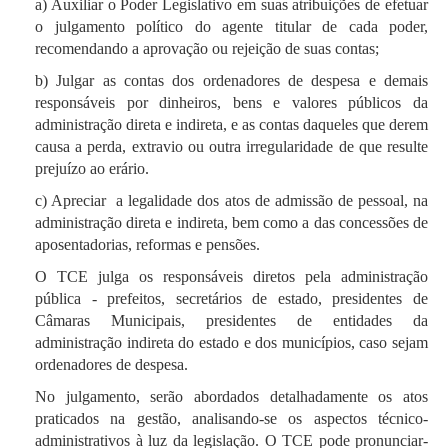
a) Auxiliar o Poder Legislativo em suas atribuições de efetuar
o julgamento político do agente titular de cada poder,
recomendando a aprovação ou rejeição de suas contas;
Art. 3º Competirá à Escola de Contas Públicas
b) Julgar as contas dos ordenadores de despesa e demais
Professor Barreto Guimarães, dentre outras
responsáveis por dinheiros, bens e valores públicos da
atividades:
administração direta e indireta, e as contas daqueles que derem
causa a perda, extravio ou outra irregularidade de que resulte
I - ministrar cursos de formação e de aperfeiçoamento
prejuízo ao erário.
profissional, com atividades de treinamento e
c) Apreciar a legalidade dos atos de admissão de pessoal, na
desenvolvimento técnico nas áreas de atuação do
administração direta e indireta, bem como a das concessões de
Tribunal de Contas;
aposentadorias, reformas e pensões.
II - promover e organizar ciclos de conferências,
O TCE julga os responsáveis diretos pela administração
simpósios, seminários, palestras e outros eventos
pública - prefeitos, secretários de estado, presidentes de
assemelhados;
Câmaras Municipais, presidentes de entidades da
III - desenvolver atividades de pesquisa, estudos e
administração indireta do estado e dos municípios, caso sejam
cursos de extensão;
ordenadores de despesa.
IV - promover cursos de especialização, em nível de
No julgamento, serão abordados detalhadamente os atos
pós-graduação latu sensu, mediante convênio
praticados na gestão, analisando-se os aspectos técnico-
celebrado com instituições de ensino.
administrativos à luz da legislação. O TCE pode pronunciar-