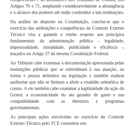
acordo estritamente com aquilo que é solicitado.
Artigos 70 e 71, ampliando consideravelmente a abrangência
Assim, os dados são utilizados conforme exemplos
e o alcance dos poderes até então conferidos a tais instituições.
abaixo relacionados:
Da análise do disposto na Constituição, conclui-se que o
exercício das atribuições e competências do Controle Externo
Técnico visa a garantir o estrito respeito aos princípios
Comunicação do Tribunal com o cidadão,
fundamentais da administração pública - legalidade,
mantendo-o informado sobre os assuntos para
impessoalidade, moralidade, publicidade e eficiência -,
os quais se cadastrou – por exemplo,
traçados no Artigo 37 da mesma Constituição Federal.
recebimento de pautas de sessões, notificações
sobre andamento de processos, resultados de
Ao Tribunal cabe examinar a documentação apresentada pelas
solicitações à ouvidoria, participação em ações
instituições públicas que se subordinam à sua atuação, na
educacionais e eventos promovidos pelo
forma e prazos definidos na legislação e também realizar
Instituto Serzedello Corrêa (ISC), entre outros;
auditorias que não se limitam a aferir a exatidão aritmética de
contas. A ele também cabe examinar a legitimidade da ação do
Registro de acesso, controle de presença e
Gestor, a economicidade do ato gerador de gasto e sua
atividade executada pelo usuário nos ambientes
compatibilidade com as diretrizes e programas
educacionais, com o objetivo de avaliar
governamentais.
participação e aprendizagem;
As principais ações envolvidas no exercício do Controle
Atendimento a determinações legais, como o
Externo Técnico pelo TCE consistem em:
exercício do controle externo (art. 71, e