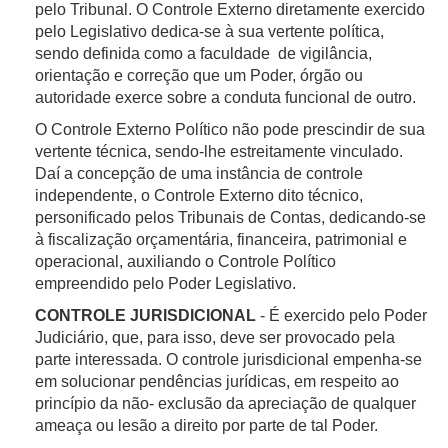
pelo Tribunal. O Controle Externo diretamente exercido
O Tribunal não garante a segurança e privacidade de
pelo Legislativo dedica-se à sua vertente política,
No TCE-PE, as ações de Controle Externo são de
conteúdos externos aos domínios tce.pe.gov.br, nem
sendo definida como a faculdade de vigilância,
responsabilidade da DEX - Diretoria de Controle
que estes estarão disponíveis, livre de códigos
orientação e correção que um Poder, órgão ou
Externo, órgão responsável pelo planejamento e
maliciosos, erros ou outros problemas e, também, que
autoridade exerce sobre a conduta funcional de outro.
realização das referidas ações.
terceiros não possam acessar e, eventualmente,
O Controle Externo Político não pode prescindir de sua
interceptar e manipular os dados presentes e/ou
vertente técnica, sendo-lhe estreitamente vinculado.
transmitidos a servidores externos.
A duração do tratamento de dados ocorre por tempo
Daí a concepção de uma instância de controle
indeterminado, considerando que o exercício da
independente, o Controle Externo dito técnico,
missão institucional do TCE-PE e o cumprimento de
personificado pelos Tribunais de Contas, dedicando-se
8 - Direitos do usuário
suas atribuições não pode ser interrompido.
à fiscalização orçamentária, financeira, patrimonial e
O usuário do Portal do Tribunal possui os seguintes
operacional, auxiliando o Controle Político
direitos, conferidos pelo
artigo 18 da Lei Federal nº
empreendido pelo Poder Legislativo.
13.709/2018
(Lei Geral de Proteção de Dados
As práticas e os procedimentos utilizados para o
CONTROLE JURISDICIONAL
- É exercido pelo Poder
Pessoais – LGPD):
tratamento envolvem técnicas de auditoria, a exemplo
Judiciário, que, para isso, deve ser provocado pela
do exame documental, da extração e cruzamento de
Confirmação da existência de tratamento;
parte interessada. O controle jurisdicional empenha-se
dados e da realização de entrevistas.
Acesso aos dados;
em solucionar pendências jurídicas, em respeito ao
Correção de dados incompletos, inexatos ou
princípio da não- exclusão da apreciação de qualquer
desatualizados;
ameaça ou lesão a direito por parte de tal Poder.
Anonimização, bloqueio ou eliminação de