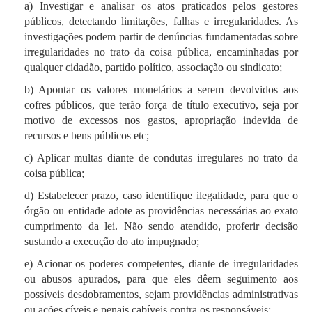
seguintes, da Constituição Federal),
a) Investigar e analisar os atos praticados pelos gestores
disponibilização de pedidos feitos por meio da
públicos, detectando limitações, falhas e irregularidades. As
Lei de Acesso à Informação (Lei 12.527/2011),
investigações podem partir de denúncias fundamentadas sobre
garantia de participação, proteção e defesa dos
irregularidades no trato da coisa pública, encaminhadas por
direitos do usuário dos serviços públicos (Lei
qualquer cidadão, partido político, associação ou sindicato;
13.460/2017);
b) Apontar os valores monetários a serem devolvidos aos
cofres públicos, que terão força de título executivo, seja por
motivo de excessos nos gastos, apropriação indevida de
Os dados também são utilizados para prover
recursos e bens públicos etc;
experiência personalizada do usuário quando do
acesso a sistemas e para estatística de uso.
c) Aplicar multas diante de condutas irregulares no trato da
coisa pública;
d) Estabelecer prazo, caso identifique ilegalidade, para que o
Dados cadastrais realizados no portal
não são
órgão ou entidade adote as providências necessárias ao exato
compartilhados
com órgãos ou entes externos ao
cumprimento da lei. Não sendo atendido, proferir decisão
tribunal, exceto aqueles relativos à participação em
sustando a execução do ato impugnado;
curso promovidos em parceria.
e) Acionar os poderes competentes, diante de irregularidades
ou abusos apurados, para que eles dêem seguimento aos
Ademais, o tribunal não compartilha nem autoriza o
possíveis desdobramentos, sejam providências administrativas
compartilhamento de informações para fins ilícitos,
ou ações cíveis e penais cabíveis contra os responsáveis;