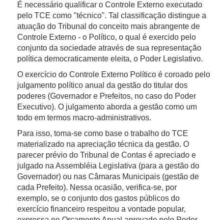
Serviços à Sociedade
É necessário qualificar o Controle Externo executado
dados desnecessários, excessivos ou tratados
pelo TCE como "técnico". Tal classificação distingue a
em desconformidade com o disposto na lei;
atuação do Tribunal do conceito mais abrangente de
Eliminação dos dados pessoais tratados com o
O TCE-PE oferece diversos serviços à sociedade que
Controle Externo - o Político, o qual é exercido pelo
consentimento do titular, exceto nos casos
exigem autenticação do usuário para o acesso. São
conjunto da sociedade através de sua representação
previstos em lei;
eles:
política democraticamente eleita, o Poder Legislativo.
Informação das entidades públicas e privadas
Agendar sustentação oral
com as quais o controlador realizou uso
O exercício do Controle Externo Político é coroado pelo
Protocolar documentos
compartilhado de dados;
julgamento político anual da gestão do titular dos
Rastrear processos
Informação sobre a possibilidade de não
poderes (Governador e Prefeitos, no caso do Poder
Atuação em processos eletrônicos
fornecer consentimento e sobre as
Executivo). O julgamento aborda a gestão como um
Acessar sistemas de apoio ao controle externo
consequências da negativa; e
todo em termos macro-administrativos.
Revogação do consentimento.
Para isso, toma-se como base o trabalho do TCE
A Lei Federal nº 13.709/2018 (Lei Geral de Proteção
materializado na apreciação técnica da gestão. O
de Dados Pessoais – LGPD) não confere direito do
parecer prévio do Tribunal de Contas é apreciado e
Para acessá-los é necessário efetuar o cadastro
titular requerer a eliminação de dados tratados com
julgado na Assembléia Legislativa (para a gestão do
eletrônico no Tribunal, para disponibilização de
fundamento em bases legais distintas do
Governador) ou nas Câmaras Municipais (gestão de
informações para acesso. Ali, são solicitados dados
consentimento, a menos que os dados sejam
cada Prefeito). Nessa ocasião, verifica-se, por
como nome, e-mail, CPF, endereço, telefone,
desnecessários, excessivos ou tratados em
exemplo, se o conjunto dos gastos públicos do
qualificação profissional, cópia de documento de
desconformidade com o previsto na lei.
exercício financeiro respeitou a vontade popular,
identidade, entre outros, para que o usuário seja
expressa no Orçamento Anual aprovado pelo Poder