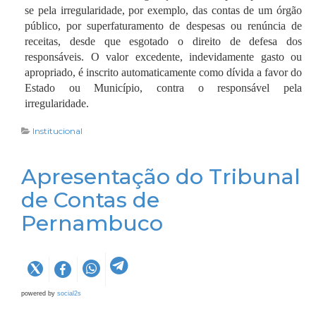
se pela irregularidade, por exemplo, das contas de um órgão
Parágrafo único. A Escola de Contas Públicas
público, por superfaturamento de despesas ou renúncia de
Professor Guimarães poderá celebrar convênios de
receitas, desde que esgotado o direito de defesa dos
intercâmbio de informações, experiências,
responsáveis. O valor excedente, indevidamente gasto ou
conhecimentos e outros interesses, com órgãos ou
apropriado, é inscrito automaticamente como dívida a favor do
entidades congêneres do país e do exterior.
Estado ou Município, contra o responsável pela
irregularidade.
Para cumprir sua missão institucional, a ECPBG
Institucional
coleta, armazena e utiliza dados pessoais de alunos
e demais clientes de seus serviços.
Apresentação do Tribunal
de Contas de
Pernambuco
Ações Administrativas Internas
Os sistemas de informação administrativos, de
responsabilidade da CAD - Coordenadoria de
Administração Geral, responsável pelas ações
powered by
social2s
administrativas internas, permitem o registro de