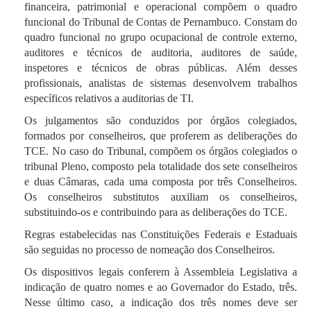
financeira, patrimonial e operacional compõem o quadro
um dispositivo móvel, esses Dados de Uso podem
VIII - os representantes do Estado ou do Município na
funcional do Tribunal de Contas de Pernambuco. Constam do
incluir informações como o tipo de dispositivo móvel
Assembléia Geral das empresas estatais e
quadro funcional no grupo ocupacional de controle externo,
usado, o ID exclusivo do dispositivo móvel, o
sociedades anônimas de cujo capital as pessoas
auditores e técnicos de auditoria, auditores de saúde,
endereço IP do dispositivo móvel, o sistema
jurídicas participem, solidariamente com os membros
inspetores e técnicos de obras públicas. Além desses
operacional do celular, o tipo de navegador de
do Conselho Fiscal e de Administração, pela prática
profissionais, analistas de sistemas desenvolvem trabalhos
Internet móvel que você usa, identificadores
de atos de gestão ruinosa ou liberalidade a custa das
específicos relativos a auditorias de TI.
exclusivos de dispositivos e outros dados de
respectivas sociedades;
diagnóstico.
Os julgamentos são conduzidos por órgãos colegiados,
IX – qualquer contratado ou assemelhado que,
formados por conselheiros, que proferem as deliberações do
Os Dados de Uso são obtidos através das
receba ou seja beneficiado por recursos públicos
TCE. No caso do Tribunal, compõem os órgãos colegiados o
ferramentas Google Analytics e Hotjar.
estaduais ou municipais, inclusive os oriundos de
tribunal Pleno, composto pela totalidade dos sete conselheiros
PPP e concessões públicas. (AC) (Inciso
e duas Câmaras, cada uma composta por três Conselheiros.
acrescentado pela Lei nº 14.725, de 9 de julho de
6.1 - Dados de acompanhamento e cookies
Os conselheiros substitutos auxiliam os conselheiros,
2012).
substituindo-os e contribuindo para as deliberações do TCE.
O Tribunal usa cookies e tecnologias de rastreamento
semelhantes para rastrear a atividade em nosso
Regras estabelecidas nas Constituições Federais e Estaduais
Portal e manter certas informações.
são seguidas no processo de nomeação dos Conselheiros.
Art. 8º É obrigatória a apresentação ao Tribunal de
Contas de declaração de bens, quando da posse ou,
Cookies são arquivos com pequena quantidade de
Os dispositivos legais conferem à Assembleia Legislativa a
inexistindo esta, na entrada em exercício de cargo,
dados que podem incluir um identificador exclusivo
indicação de quatro nomes e ao Governador do Estado, três.
emprego ou função, no término da gestão ou mandato
anônimo. Os cookies são enviados para o seu
Nesse último caso, a indicação dos três nomes deve ser