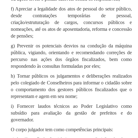
abusivos ou discriminatórios.
f) Apreciar a legalidade dos atos de pessoal do setor público,
desde contratações temporárias de pessoal,
criação/estruturação de cargos, concursos públicos e
nomeações, até os atos de aposentadoria, reforma e concessão
Ações de Capacitação
de pensões;
g) Prevenir os potenciais desvios na condução da máquina
A Escola de Contas Pública Professor Barreto
pública, vigiando, orientando e recomendando correções de
Guimarães (ECPBG) foi instituída para cumprir
percurso nas ações dos órgãos fiscalizados, bem como
precipuamente a função de disseminação do
respondendo às consultas formuladas por eles;
conhecimento no âmbito da gestão pública, com
h) Tornar públicos os julgamentos e deliberações realizados
ênfase na capacitação dos servidores do próprio
pelo colegiado de Conselheiros para informar o cidadão sobre
TCE-PE e das entidades por ele fiscalizadas, além
o comportamento dos gestores públicos fiscalizados que o
daquelas vinculadas à administração pública em
representam e agem em seu nome;
geral e de membros da sociedade civil.
i) Fornecer laudos técnicos ao Poder Legislativo como
subsídio para avaliação da gestão de prefeitos e do
Ela foi criada pela Lei 11.566/98, sob a condição de
governador.
órgão autônomo, diretamente vinculado à Presidência
O corpo julgador tem como competências principais:
do Tribunal de Contas do Estado de Pernambuco
(TCE-PE). O art. 3ª dessa lei estabelece o seguinte: