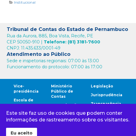
Institucional
Tribunal de Contas do Estado de Pernambuco
Rua da Aurora, 885, Boa Vista, Recife, PE
CEP 50050-910 |
Telefone: (81) 3181-7600
CNPJ: 11.435.633/0001-49
Atendimento ao Público
Sede e inspetorias regionais: 07:00 às 13:00
Funcionamento do protocolo: 07:00 às 17:00
Vice-
Ministério
Legislação
presidência
Público de
Jurisprudência
Contas
Escola de
Transparência
Contas
Comunicação
Este site faz uso de cookies que podem conter
Comunidade
Ouvidoria
Cidadão
TCE
informações de rastreamento sobre os visitantes.
Corregedoria
Gestores
Eu aceito
Tribunal de Contas do Estado de Pernambuco 1968 - 2024