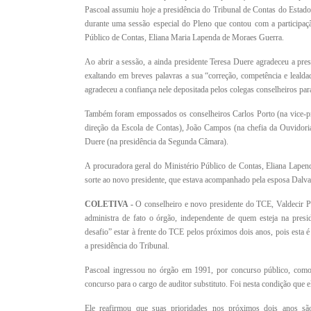
Pascoal assumiu hoje a presidência do Tribunal de Contas do Estad
durante uma sessão especial do Pleno que contou com a participaçã
Público de Contas, Eliana Maria Lapenda de Moraes Guerra.
Ao abrir a sessão, a ainda presidente Teresa Duere agradeceu a pre
exaltando em breves palavras a sua “correção, competência e lealda
agradeceu a confiança nele depositada pelos colegas conselheiros par
Também foram empossados os conselheiros Carlos Porto (na vice-pr
direção da Escola de Contas), João Campos (na chefia da Ouvidori
Duere (na presidência da Segunda Câmara).
A procuradora geral do Ministério Público de Contas, Eliana Lapen
sorte ao novo presidente, que estava acompanhado pela esposa Dalva e
COLETIVA -
O conselheiro e novo presidente do TCE, Valdecir Pa
administra de fato o órgão, independente de quem esteja na presi
desafio” estar à frente do TCE pelos próximos dois anos, pois esta 
a presidência do Tribunal.
Pascoal ingressou no órgão em 1991, por concurso público, como
concurso para o cargo de auditor substituto. Foi nesta condição que 
Ele reafirmou que suas prioridades nos próximos dois anos são