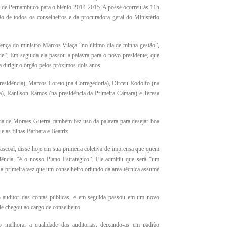
o de Pernambuco para o biênio 2014-2015. A posse ocorreu às 11h
o de todos os conselheiros e da procuradora geral do Ministério
sença do ministro Marcos Vilaça “no último dia de minha gestão”,
de”. Em seguida ela passou a palavra para o novo presidente, que
a dirigir o órgão pelos próximos dois anos.
esidência), Marcos Loreto (na Corregedoria), Dirceu Rodolfo (na
a), Ranilson Ramos (na presidência da Primeira Câmara) e Teresa
da de Moraes Guerra, também fez uso da palavra para desejar boa
 as filhas Bárbara e Beatriz.
scoal, disse hoje em sua primeira coletiva de imprensa que quem
dência, “é o nosso Plano Estratégico”. Ele admitiu que será “um
é a primeira vez que um conselheiro oriundo da área técnica assume
 auditor das contas públicas, e em seguida passou em um novo
ele chegou ao cargo de conselheiro.
 melhorar a qualidade das auditorias, deixando-as em padrão