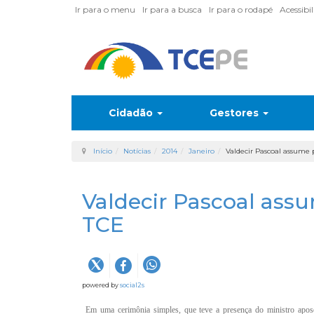
Ir para o menu
Ir para a busca
Ir para o rodapé
Acessibi
Cidadão
Gestores
Início
Notícias
2014
Janeiro
Valdecir Pascoal assume 
Valdecir Pascoal ass
TCE
powered by
social2s
Em uma cerimônia simples, que teve a presença do ministro apos