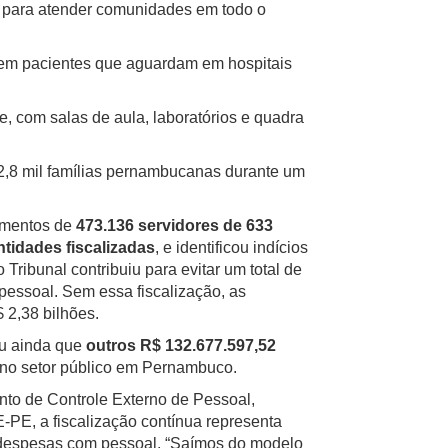
s para atender comunidades em todo o
S em pacientes que aguardam em hospitais
e, com salas de aula, laboratórios e quadra
32,8 mil famílias pernambucanas durante um
amentos de
473.136 servidores de 633
tidades fiscalizadas
, e identificou indícios
 Tribunal contribuiu para evitar um total de
essoal. Sem essa fiscalização, as
 2,38 bilhões.
ou ainda que
outros R$ 132.677.597,52
no setor público em Pernambuco.
nto de Controle Externo de Pessoal,
-PE, a fiscalização contínua representa
despesas com pessoal. “Saímos do modelo