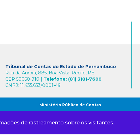
Tribunal de Contas do Estado de Pernambuco
Rua da Aurora, 885, Boa Vista, Recife, PE
CEP 50050-910 |
Telefone: (81) 3181-7600
CNPJ: 11.435.633/0001-49
Ministério Público de Contas
Comunicação
rmações de rastreamento sobre os visitantes.
Cidadão
Gestores