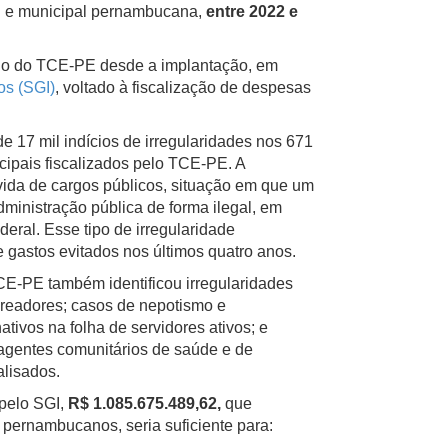
l e municipal pernambucana,
entre 2022 e
dado do TCE-PE desde a implantação, em
os (SGI)
, voltado à fiscalização de despesas
de 17 mil indícios de irregularidades nos 671
cipais fiscalizados pelo TCE-PE. A
ida de cargos públicos, situação em que um
ministração pública de forma ilegal, em
eral. Esse tipo de irregularidade
 gastos evitados nos últimos quatro anos.
E-PE também identificou irregularidades
readores; casos de nepotismo e
ivos na folha de servidores ativos; e
 agentes comunitários de saúde e de
alisados.
 pelo SGI,
R$ 1.085.675.489,62,
que
 pernambucanos, seria suficiente para: