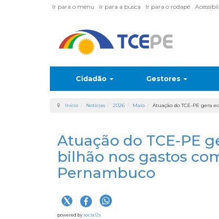
Ir para o menu
Ir para a busca
Ir para o rodapé
Acessibi
Cidadão
Gestores
Início
Notícias
2026
Maio
Atuação do TCE-PE gera e
Atuação do TCE-PE ge
bilhão nos gastos co
Pernambuco
powered by
social2s