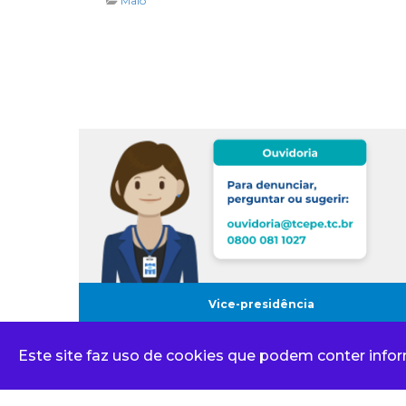
Maio
Vice-presidência
Escola de Contas
Este site faz uso de cookies que podem conter info
Ouvidoria
Corregedoria