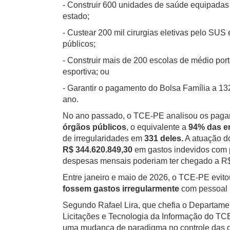
- Construir 600 unidades de saúde equipada
estado;
- Custear 200 mil cirurgias eletivas pelo SU
públicos;
- Construir mais de 200 escolas de médio port
esportiva; ou
- Garantir o pagamento do Bolsa Família a 1
ano.
No ano passado, o TCE-PE analisou os pag
órgãos públicos
, o equivalente a
94% das en
de irregularidades em
331 deles.
A atuação do
R$ 344.620.849,30
em gastos indevidos com p
despesas mensais poderiam ter chegado a R$
Entre janeiro e maio de 2026, o TCE-PE evit
fossem gastos irregularmente
com pessoal 
Segundo Rafael Lira, que chefia o Departame
Licitações e Tecnologia da Informação do TCE
uma mudança de paradigma no controle das 