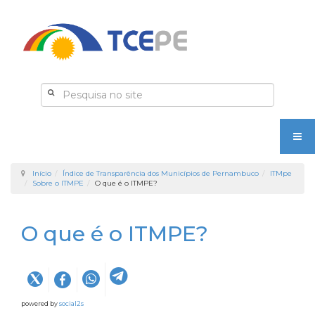
Início
Índice de Transparência dos Municípios de Pernambuco
ITMpe
Sobre o ITMPE
O que é o ITMPE?
O que é o ITMPE?
powered by
social2s