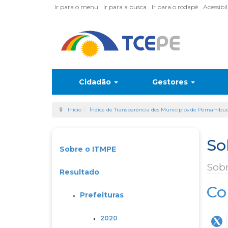
Ir para o menu
Ir para a busca
Ir para o rodapé
Acessibi
Cidadão
Gestores
Início
Índice de Transparência dos Municípios de Pernambu
So
Sobre o ITMPE
Sob
Resultado
Co
Prefeituras
2020