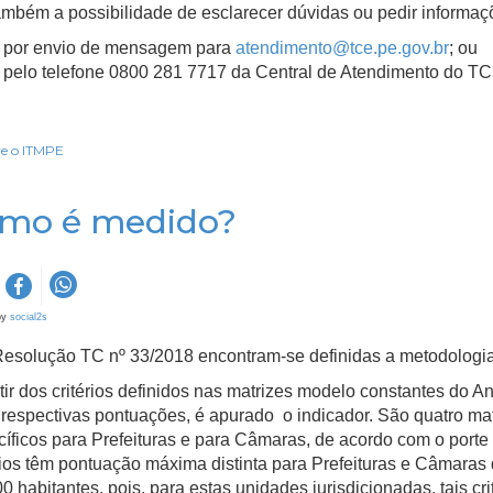
mbém a possibilidade de esclarecer dúvidas ou pedir informaç
por envio de mensagem para
atendimento@tce.pe.gov.br
; ou
pelo telefone 0800 281 7717 da Central de Atendimento do T
e o ITMPE
mo é medido?
by
social2s
esolução TC nº 33/2018 encontram-se definidas a metodologia 
tir dos critérios definidos nas matrizes modelo constantes do
respectivas pontuações, é apurado o indicador. São quatro mat
íficos para Prefeituras e para Câmaras, de acordo com o porte 
rios têm pontuação máxima distinta para Prefeituras e Câmaras 
0 habitantes, pois, para estas unidades jurisdicionadas, tais cri