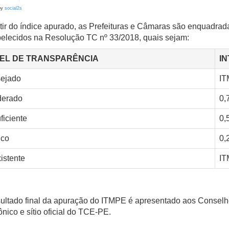
by
social2s
tir do índice apurado, as Prefeituras e Câmaras são enquadra
belecidos na Resolução TC nº 33/2018, quais sejam:
VEL DE TRANSPARÊNCIA
I
ejado
IT
erado
0,
ficiente
0,
ico
0,
istente
IT
sultado final da apuração do ITMPE é apresentado aos Conselh
ônico e sítio oficial do TCE-PE.