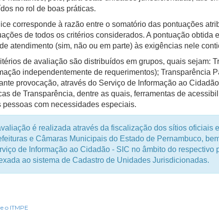
ídos no rol de boas práticas.
ice corresponde à razão entre o somatório das pontuações atrib
ações de todos os critérios considerados. A pontuação obtida em
de atendimento (sim, não ou em parte) às exigências nele conti
itérios de avaliação são distribuídos em grupos, quais sejam: T
rmação independentemente de requerimentos); Transparência Pa
nte provocação, através do Serviço de Informação ao Cidadão p
cas de Transparência, dentre as quais, ferramentas de acessib
s pessoas com necessidades especiais.
valiação é realizada através da fiscalização dos sítios oficiais 
efeituras e Câmaras Municipais do Estado de Pernambuco, be
rviço de Informação ao Cidadão - SIC no âmbito do respectivo p
exada ao sistema de Cadastro de Unidades Jurisdicionadas.
e o ITMPE