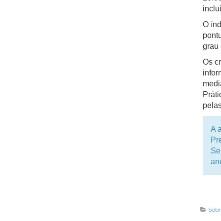
inclu
O índ
pontu
grau 
Os cr
info
media
Práti
pela
A a
Pr
Se
an
Sobr