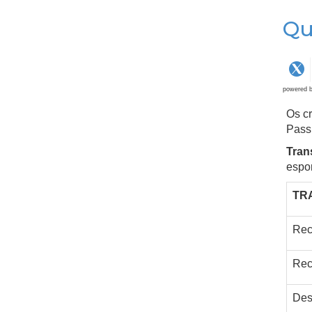
Qu
powered 
Os cr
Passi
Tran
espo
TR
Rec
Rec
Des