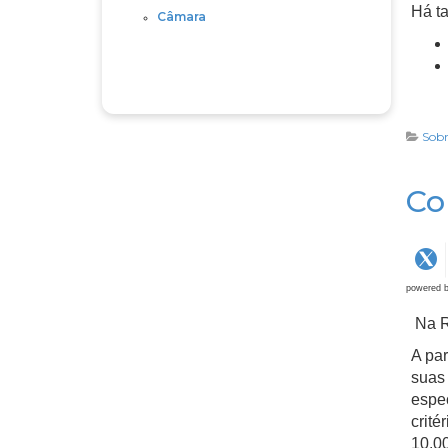
Há ta
Câmara
Sobr
Co
powered 
Na R
A par
suas 
espec
crité
10.00