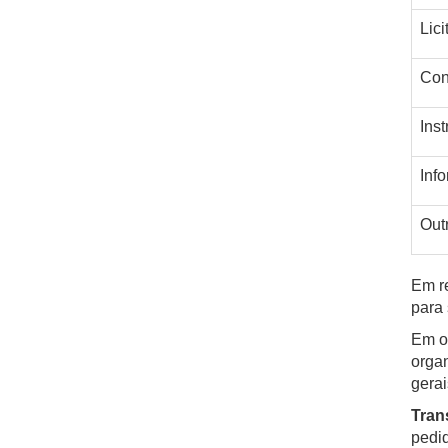
Lic
Con
Ins
Inf
Out
Em re
para 
Em ou
organ
gera
Tran
pedid