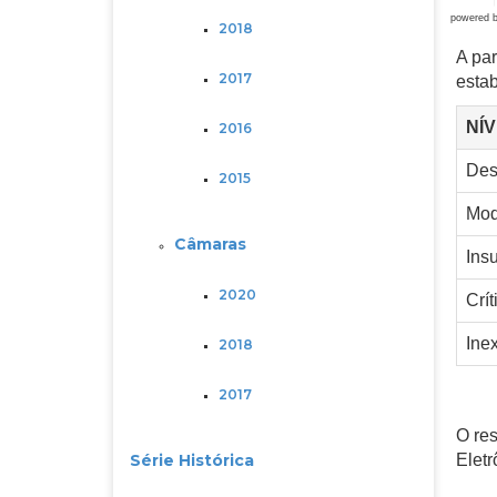
powered 
2018
A par
2017
esta
NÍ
2016
Des
2015
Mod
Câmaras
Insu
2020
Crít
Inex
2018
2017
O re
Série Histórica
Eletr