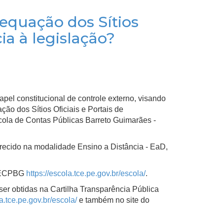
equação dos Sítios
ia à legislação?
el constitucional de controle externo, visando
ção dos Sítios Oficiais e Portais de
cola de Contas Públicas Barreto Guimarães -
recido na modalidade Ensino a Distância - EaD,
da ECPBG
https://escola.tce.pe.gov.br/escola/
.
er obtidas na Cartilha Transparência Pública
la.tce.pe.gov.br/escola/
e também no site do