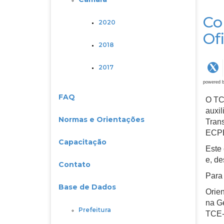
Co
2020
Of
2018
2017
powered 
FAQ
O TCE
auxil
Normas e Orientações
Trans
ECPB
Capacitação
Este 
e, de
Contato
Para
Base de Dados
Orien
na G
Prefeitura
TCE-