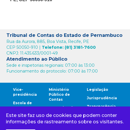
Tribunal de Contas do Estado de Pernambuco
Rua da Aurora, 885, Boa Vista, Recife, PE
CEP 50050-910 |
Telefone: (81) 3181-7600
CNPJ: 11.435.633/0001-49
Atendimento ao Público
Sede e inspetorias regionais: 07:00 às 13:00
Funcionamento do protocolo: 07:00 às 17:00
Vice-
Ministério
Legislação
presidência
Público de
Jurisprudência
Contas
Escola de
Transparência
Contas
Comunicação
Este site faz uso de cookies que podem conter
Comunidade
Ouvidoria
Cidadão
TCE
informações de rastreamento sobre os visitantes.
Corregedoria
Gestores