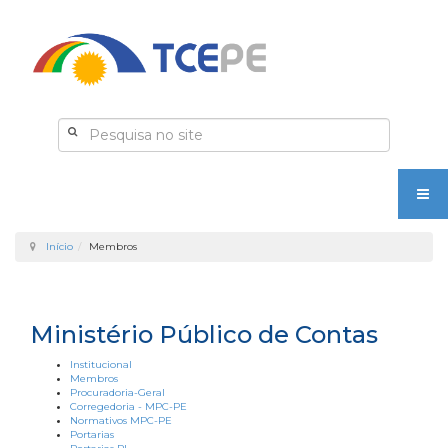
Início
Membros
Ministério Público de Contas
Institucional
Membros
Procuradoria-Geral
Corregedoria - MPC-PE
Normativos MPC-PE
Portarias