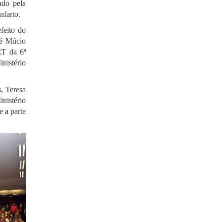
ado pela
nfarto.
feito do
sé Múcio
RT da 6ª
nistério
, Teresa
nistério
 a parte