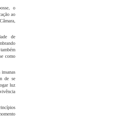
osse, o
cação ao
 Câmara,
dade de
embrando
e também
ase como
 insanas
m de se
ogar luz
vivência
rincípios
 momento