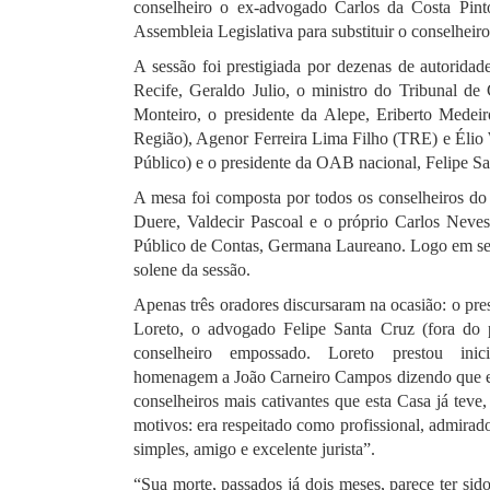
conselheiro o ex-advogado Carlos da Costa Pint
Assembleia Legislativa para substituir o conselhei
A sessão foi prestigiada por dezenas de autoridad
Recife, Geraldo Julio, o ministro do Tribunal d
Monteiro, o presidente da Alepe, Eriberto Medei
Região), Agenor Ferreira Lima Filho (TRE) e Élio 
Público) e o presidente da OAB nacional, Felipe Sa
A mesa foi composta por todos os conselheiros d
Duere, Valdecir Pascoal e o próprio Carlos Neves
Público de Contas, Germana Laureano. Logo em seg
solene da sessão.
Apenas três oradores discursaram na ocasião: o pr
Loreto, o advogado Felipe Santa Cruz (fora do 
conselheiro empossado. Loreto prestou inic
homenagem a João Carneiro Campos dizendo que e
conselheiros mais cativantes que esta Casa já teve,
motivos: era respeitado como profissional, admira
simples, amigo e excelente jurista”.
“Sua morte, passados já dois meses, parece ter sid