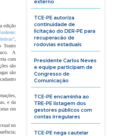
externo
TCE-PE autoriza
continuidade de
ra edição
licitação do DER-PE para
rdeste:
recuperacão de
etivas”
,
rodovias estaduais
o Teatro
buco. A
eria com
Presidente Carlos Neves
ições são
e equipe participam de
vagas são
Congresso de
cadastro
Comunicação
rmações,
TCE-PE encaminha ao
as, e da
TRE-PE listagem dos
orias em
gestores públicos com
contas irregulares
exual no
parência;
TCE-PE nega cautelar