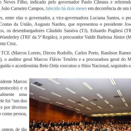
o Neves Filho, indicado pelo governador Paulo Câmara e referend
ro João Carneiro Campos,
falecido há dois meses
em decorrência de um i
es, entre elas o governador, a vice-governadora Luciana Santos, o pre
e Contas da União, Augusto Nardes, que representou o presidente Jo
ros, os desembargadores Cândido Saraiva (TJ), Eduardo Pugliesi (T
Wanderley (TRF da 5ª Região), o procurador Valdir Barbosa Júnior (Mi
nta Cruz.
o TCE (Marcos Loreto, Dirceu Rodolfo, Carlos Porto, Ranilson Ramos
), o auditor geral Marcos Flávio Tenório e a procuradora geral do Mi
uida o acordeonista Beto Ortiz executou o Hino Nacional, seguindo-se
esidente Marcos
protocolo) e o
ialmente uma
le foi “um dos
 e por diversos
do como pessoa,
o ontem, de tão