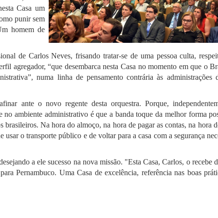
 nesta Casa um
como punir sem
. Um homem de
sional de Carlos Neves, frisando tratar-se de uma pessoa culta, respe
erfil agregador, “que desembarca nesta Casa no momento em que o Bra
istrativa”, numa linha de pensamento contrária às administrações 
finar ante o novo regente desta orquestra. Porque, independente
te no ambiente administrativo é que a banda toque da melhor forma pos
s brasileiros. Na hora do almoço, na hora de pagar as contas, na hora d
 de usar o transporte público e de voltar para a casa com a segurança nec
desejando a ele sucesso na nova missão. "Esta Casa, Carlos, o recebe 
r para Pernambuco. Uma Casa de excelência, referência nas boas práti