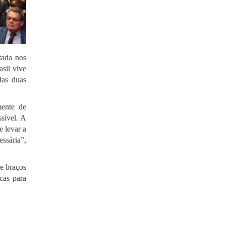
itada nos
sil vive
das duas
mente de
sível. A
e levar a
essária”,
de braços
cas para