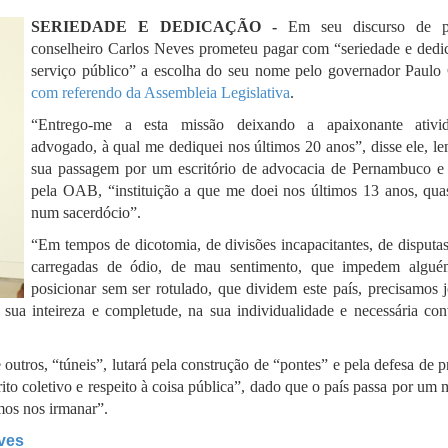
SERIEDADE E DEDICAÇÃO -
Em seu discurso de p
conselheiro Carlos Neves prometeu pagar com “seriedade e dedi
serviço público” a escolha do seu nome pelo governador Paulo
com referendo da Assembleia Legislativa
.
“Entrego-me a esta missão deixando a apaixonante ativi
advogado, à qual me dediquei nos últimos 20 anos”, disse ele, l
sua passagem por um escritório de advocacia de Pernambuco 
pela OAB, “instituição a que me doei nos últimos 13 anos, qu
num sacerdócio”.
“Em tempos de dicotomia, de divisões incapacitantes, de disputas
carregadas de ódio, de mau sentimento, que impedem algué
posicionar sem ser rotulado, que dividem este país, precisamos j
sua inteireza e completude, na sua individualidade e necessária con
tros, “túneis”, lutará pela construção de “pontes” e pela defesa de p
to coletivo e respeito à coisa pública”, dado que o país passa por um
mos nos irmanar”.
eves