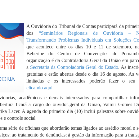
A Ouvidoria do Tribunal de Contas participará da primei
dos
“Seminários Regionais de Ouvidoria – No
Transformando Problemas Individuais em Soluções Col
que acontece entre os dias 10 e 11 de setembro, n
Beberibe do Centro de Convenções de Pernam
organização é da Controladoria-Geral da União em parc
a
Secretaria da Controladoria-Geral do Estado
. As inscr
gratuitas e estão abertas desde o dia 16 de agosto. As 
limitadas e os interessados poderão fazer o seu 
clicando aqui
.
vidorias, acadêmicos e demais interessados para compartilhar info
abertura ficará a cargo do ouvidor-geral da União, Valmir Gomes Di
ika Lacer. A agenda do primeiro dia (10) inclui palestras sobre ouvid
 e controle social.
ma série de oficinas que abordarão temas ligados ao assédio moral e s
rviços; ao tratamento de denúncias; à gestão da informação para a trans