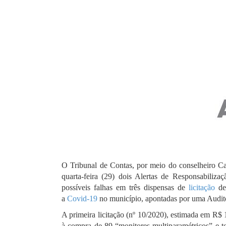
O Tribunal de Contas, por meio do conselheiro Car
quarta-feira (29) dois Alertas de Responsabiliza
possíveis falhas em três dispensas de
licitação
de
a
Covid-19
no município, a
pontadas por uma Audito
A primeira licitação (nº 10/2020), estimada em R$ 
à compra de 89 “monitores multiparamétricos” e