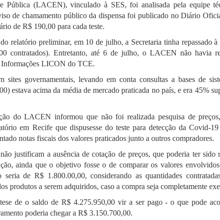
de Pública (LACEN), vinculado à SES, foi analisada pela equipe té
so de chamamento público da dispensa foi publicado no Diário Oficia
ário de R$ 190,00 para cada teste.
do relatório preliminar, em 10 de julho, a Secretaria tinha repassado 
 contratados). Entretanto, até 6 de julho, o LACEN não havia re
de Informações LICON do TCE.
m sites governamentais, levando em conta consultas a bases de sis
00) estava acima da média de mercado praticada no país, e era 45% sup
tração do LACEN informou que não foi realizada pesquisa de preços
ratório em Recife que dispusesse do teste para detecção da Covid-19
tado notas fiscais dos valores praticados junto a outros compradores.
ão justificam a ausência de cotação de preços, que poderia ter sido r
ação, ainda que o objetivo fosse o de comparar os valores envolvido
ado seria de R$ 1.800.00,00, considerando as quantidades contratada
os produtos a serem adquiridos, caso a compra seja completamente exe
ese de o saldo de R$ 4.275.950,00 vir a ser pago - o que pode aco
ramento poderia chegar a R$ 3.150.700,00.