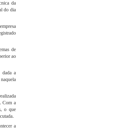
cnica da
l do dia
à empresa
gistrado
temas de
erior ao
, dada a
 naquela
ealizada
s. Com a
s, o que
cutada.
ntecer a