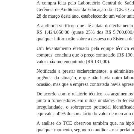
A compra feita pelo Laboratório Central de Saú
Gerência de Auditorias da Educação do TCE. O avi
28 de março deste ano, estabelecendo um valor unit
A auditoria verificou que até a data do fechamento 
R$ 1.424.050,00 (quase 25% dos R$ 5.700.000,00
qualquer informação sobre a despesa no Sistema 
Um levantamento efetuado pela equipe técnica e
compras, concluiu que o preço contratado (R$ 190,
valor máximo encontrado (R$ 131,00).
Notificada a prestar esclarecimentos, a adminis
urgência da situação, e que não havia outro labo
ocasião, mas que a empresa contratada havia apresen
De acordo com o relatório técnico, os argumentos n
junto a fornecedores em outras unidades da feder
irregularidade, o sobrepreço potencial identific
equivale a 45% do somatório do valor de mercado d
A análise do TCE observou também que, na hipót
qualquer momento, segundo o auditor - o superfatu