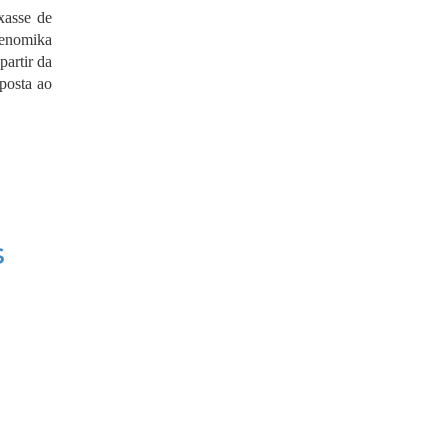
xasse de
Genomika
partir da
sposta ao
s