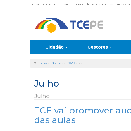
Ir para o menu
Ir para a busca
Ir para o rodapé
Acessibi
Cidadão
Gestores
Início
Notícias
2020
Julho
Julho
Julho
TCE vai promover aud
das aulas