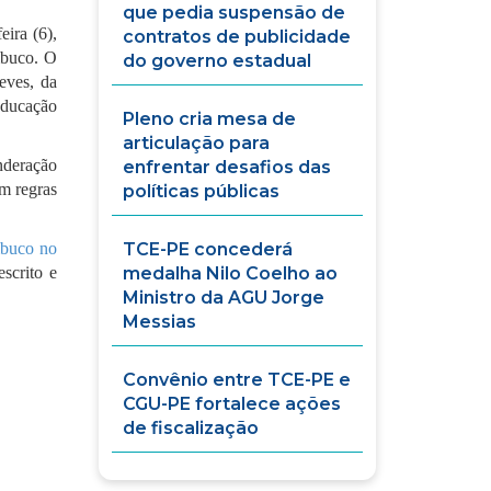
que pedia suspensão de
ira (6),
contratos de publicidade
mbuco. O
do governo estadual
eves, da
Educação
Pleno cria mesa de
articulação para
nderação
enfrentar desafios das
om regras
políticas públicas
mbuco no
TCE-PE concederá
scrito e
medalha Nilo Coelho ao
Ministro da AGU Jorge
Messias
Convênio entre TCE-PE e
CGU-PE fortalece ações
de fiscalização