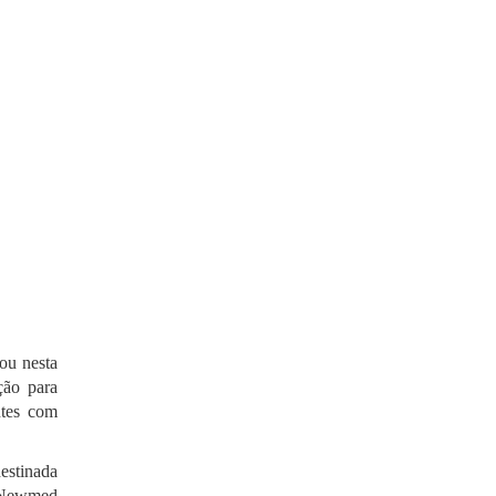
ou nesta
ção para
ntes com
destinada
a Newmed