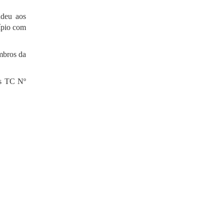
ndeu aos
ípio com
mbros da
es TC Nº