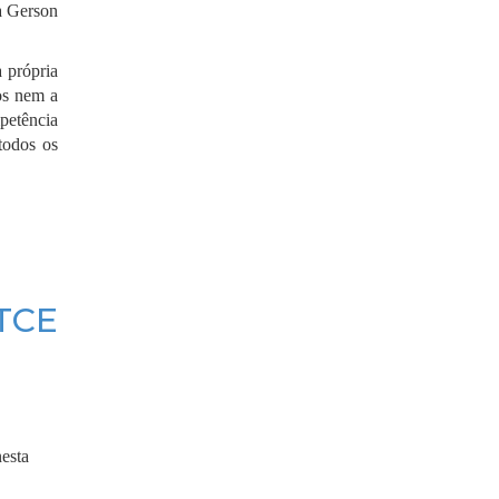
a Gerson
 própria
os nem a
mpetência
todos os
 TCE
nesta