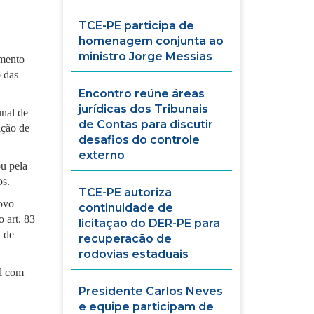
TCE-PE participa de
homenagem conjunta ao
ministro Jorge Messias
imento
 das
Encontro reúne áreas
jurídicas dos Tribunais
unal de
de Contas para discutir
ição de
desafios do controle
externo
u pela
os.
TCE-PE autoriza
novo
continuidade de
 art. 83
licitação do DER-PE para
a de
recuperacão de
rodovias estaduais
al com
Presidente Carlos Neves
e equipe participam de