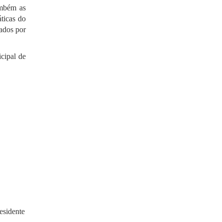
ambém as
ticas do
ados por
icipal de
esidente