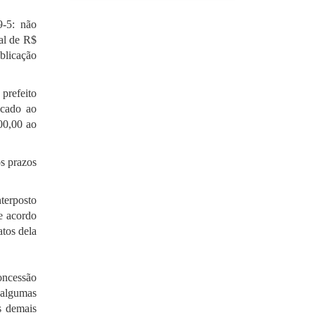
9-5: não
tal de R$
blicação
 prefeito
icado ao
00,00 ao
os prazos
terposto
e acordo
atos dela
oncessão
 algumas
s demais