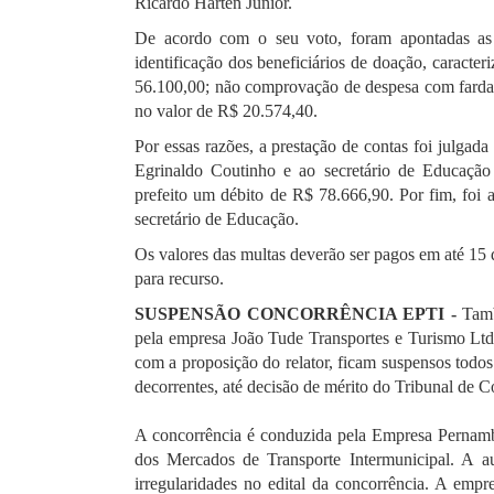
Ricardo Harten Júnior.
De acordo com o seu voto, foram apontadas as 
identificação dos beneficiários de doação, caracte
56.100,00; não comprovação de despesa com farda
no valor de R$ 20.574,40.
Por essas razões, a prestação de contas foi julgad
Egrinaldo Coutinho e ao secretário de Educação
prefeito um débito de R$ 78.666,90. Por fim, foi
secretário de Educação.
Os valores das multas deverão ser pagos em até 15 d
para recurso.
SUSPENSÃO CONCORRÊNCIA EPTI -
Tamb
pela empresa João Tude Transportes e Turismo Ltd
com a proposição do relator, ficam suspensos todos
decorrentes, até decisão de mérito do Tribunal de C
A concorrência é conduzida pela Empresa Pernamb
dos Mercados de Transporte Intermunicipal. A a
irregularidades no edital da concorrência. A emp