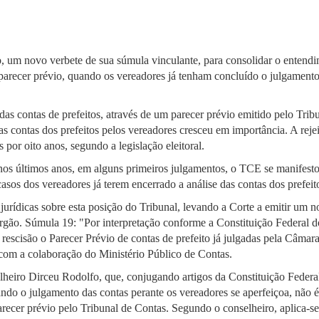
 um novo verbete de sua súmula vinculante, para consolidar o entend
parecer prévio, quando os vereadores já tenham concluído o julgamento
as contas de prefeitos, através de um parecer prévio emitido pelo Trib
 contas dos prefeitos pelos vereadores cresceu em importância. A reje
s por oito anos, segundo a legislação eleitoral.
os últimos anos, em alguns primeiros julgamentos, o TCE se manifesto
casos dos vereadores já terem encerrado a análise das contas dos prefeit
ídicas sobre esta posição do Tribunal, levando a Corte a emitir um 
 órgão. Súmula 19: "Por interpretação conforme a Constituição Federal do
rescisão o Parecer Prévio de contas de prefeito já julgadas pela Câmar
 com a colaboração do Ministério Público de Contas.
lheiro Dirceu Rodolfo, que, conjugando artigos da Constituição Feder
do o julgamento das contas perante os vereadores se aperfeiçoa, não é
arecer prévio pelo Tribunal de Contas. Segundo o conselheiro, aplica-se