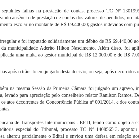
seguintes falhas na prestação de contas, processo TC Nº 130199
rizando ausência de prestação de contas dos valores despendidos, no to
mento escolar no montante de R$ 69.400,00; gastos indevidos com pu
a irregular e foi imputado solidariamente um débito de R$ 69.440,00 ao
 da municipalidade Aderito Hilton Nascimento. Além disso, foi apl
 aplicada uma multa ao gestor municipal de R$ 12.000,00 e de R$ 7.0
ias após o trânsito em julgado desta decisão, ou seja, após decorridos 
ém na mesma Sessão da Primeira Câmara foi julgado um agravo, in
a, levado para apreciação pelo conselheiro relator Ranilson Ramos. D
 os atos decorrentes da Concorrência Pública nº 001/2014, e dos contr
ontas.
ucana de Transportes Intermunicipais - EPTI, tendo como objeto a c
uditoria especial do Tribunal, processo TC Nº 1408565-3, apontou
resa alterou parcialmente o Edital e enviou uma defesa em relação ao