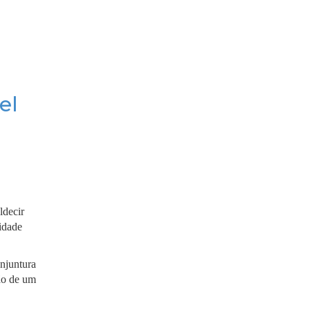
el
ldecir
idade
onjuntura
ção de um