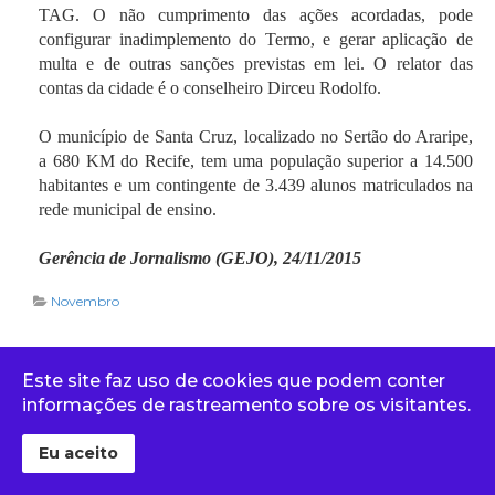
TAG. O não cumprimento das ações acordadas, pode
configurar inadimplemento do Termo, e gerar aplicação de
multa e de outras sanções previstas em lei. O relator das
contas da cidade é o conselheiro Dirceu Rodolfo.
O município de Santa Cruz, localizado no Sertão do Araripe,
a 680 KM do Recife, tem uma população superior a 14.500
habitantes e um contingente de 3.439 alunos matriculados na
rede municipal de ensino.
Gerência de Jornalismo (GEJO), 24/11/2015
Novembro
Chapa única concorrerá à
Este site faz uso de cookies que podem conter
eleição para a nova
informações de rastreamento sobre os visitantes.
diretoria da Atricon
Eu aceito