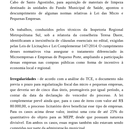
Cabo de Santo Agostinho, para aquisição de materiais de limpeza
destinado às unidades do Fundo Municipal de Saúde, apontou o
descumprimento de algumas normas relativas à Lei das Micro e
Pequenas Empresas.
Os trabalhos, conduzidos pelos técnicos da Inspetoria Regional
Metropolitana Sul, sob a relatoria da conselheira Teresa Duere,
identificaram a inexistência de cláusulas essenciais no edital, exigidas
pelas Leis de Licitações e Lei Complementar 147/2014. O cumprimento
desses normativos visa assegurar o tratamento diferenciado às
Microempresas e Empresas de Pequeno Porte, ampliando a participação
dessas empresas nas compras públicas como forma de incentivo à
economia local e regional.
Irregularidades -
de acordo com a análise do TCE, o documento não
previa o prazo para regularização fiscal das micro e pequenas empresas,
que deveria ser de cinco dias úteis, prorrogáveis por igual período, a
contar da data da declaração do vencedor do processo. A lei
complementar prevê ainda que, para o caso de itens com valor até R$
80.000,00, o processo licitatório deve beneficiar esse tipo de empresas.
Para os casos acima desse valor, institui uma cota de até 25% do
quantitativo do objeto para as MEPP, desde que possuam natureza
divisível. Em ambos os casos, essas regras também não estavam sendo
cumpridas por parte da administração municipal.